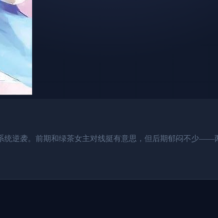
统逆袭。前期和绿茶女主对线挺有意思，但后期郁闷不少——两