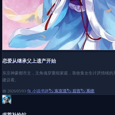
恋爱从继承父上遗产开始
东京神豪都市文，主角魂穿重组家庭，靠收集女生讨厌情绪的系
建议看。
📅
2026/05/03
·
📂
小说书评
🏷️
东京流
🏷️
后宫
🏷️
系统
书荒补给站