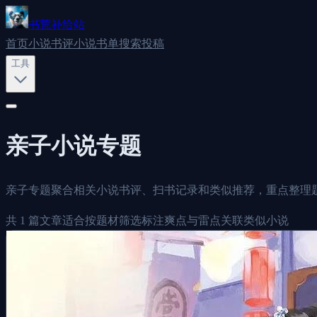
书荒补给站
首页
小说书评
小说书单
搜索
投稿
工具
亲子
小说专题
亲子专题聚合相关小说书评、扫书记录和类似推荐，重点整理
共
1
篇文章
适合按题材筛选
标注爽点与雷点
关联类似小说