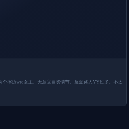
个擦边wrq女主、无意义自嗨情节、反派路人YY过多。不太