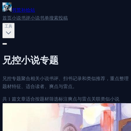
书荒补给站
首页
小说书评
小说书单
搜索
投稿
工具
兄控
小说专题
兄控专题聚合相关小说书评、扫书记录和类似推荐，重点整理
题材特征、适合读者、爽点与雷点。
共
1
篇文章
适合按题材筛选
标注爽点与雷点
关联类似小说