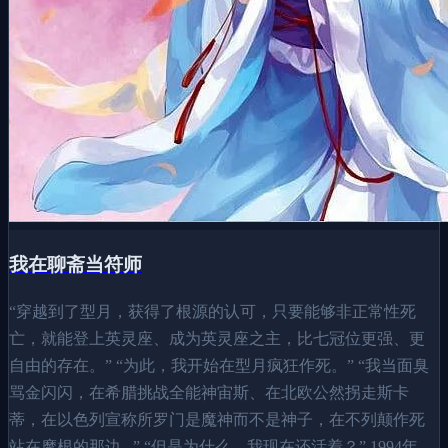
我在聊斋当符师
“穿越到了型月，获得了根源的认可，只要能够非正常性死
亡，就能登上英灵座、成为英灵座之主，比七冠位更强、更
自由的存在。” “为此，我开始在型月疯狂作死。” “我当面臭
骂金闪闪，在希腊挑战全能神宙斯、在北欧公然拐走斯卡
蒂，在以色列宣称所罗门是魔神而不是神子，在不列颠作死
站在摩根的那边...” “但是为什么，我现在还活着？” 1994年，