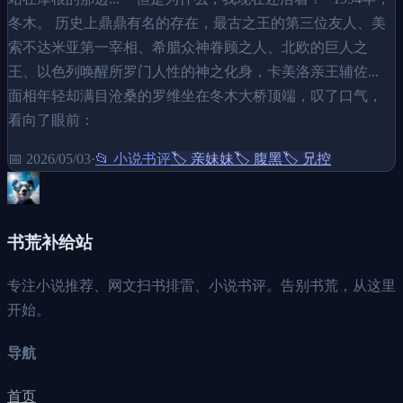
冬木。 历史上鼎鼎有名的存在，最古之王的第三位友人、美
索不达米亚第一宰相、希腊众神眷顾之人、北欧的巨人之
王、以色列唤醒所罗门人性的神之化身，卡美洛亲王辅佐...
面相年轻却满目沧桑的罗维坐在冬木大桥顶端，叹了口气，
看向了眼前：
📅
2026/05/03
·
📂
小说书评
🏷️
亲妹妹
🏷️
腹黑
🏷️
兄控
书荒补给站
专注小说推荐、网文扫书排雷、小说书评。告别书荒，从这里
开始。
导航
首页