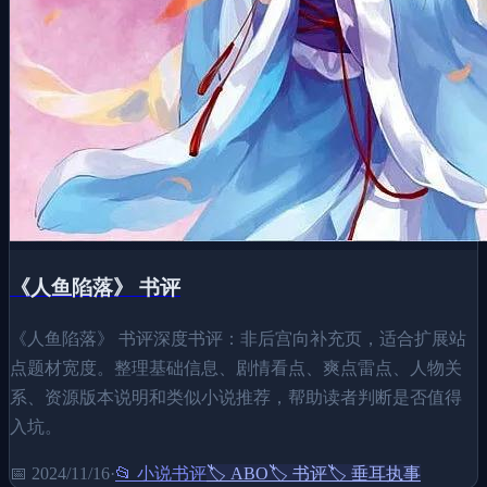
《人鱼陷落》 书评
《人鱼陷落》 书评深度书评：非后宫向补充页，适合扩展站
点题材宽度。整理基础信息、剧情看点、爽点雷点、人物关
系、资源版本说明和类似小说推荐，帮助读者判断是否值得
入坑。
📅
2024/11/16
·
📂
小说书评
🏷️
ABO
🏷️
书评
🏷️
垂耳执事