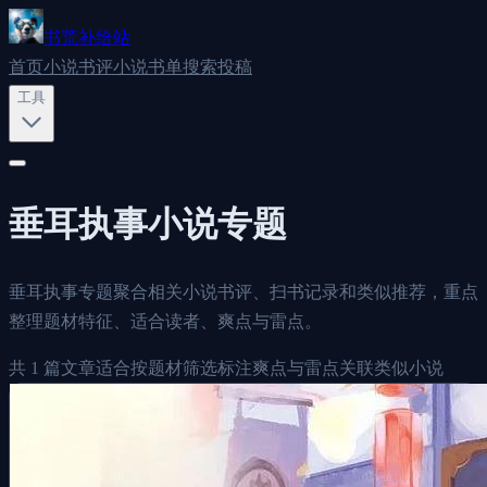
书荒补给站
首页
小说书评
小说书单
搜索
投稿
工具
垂耳执事
小说专题
垂耳执事专题聚合相关小说书评、扫书记录和类似推荐，重点
整理题材特征、适合读者、爽点与雷点。
共
1
篇文章
适合按题材筛选
标注爽点与雷点
关联类似小说