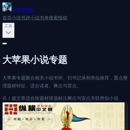
书荒补给站
首页
小说书评
小说书单
搜索
投稿
工具
大苹果
小说专题
大苹果专题聚合相关小说书评、扫书记录和类似推荐，重点整
理题材特征、适合读者、爽点与雷点。
共
1
篇文章
适合按题材筛选
标注爽点与雷点
关联类似小说