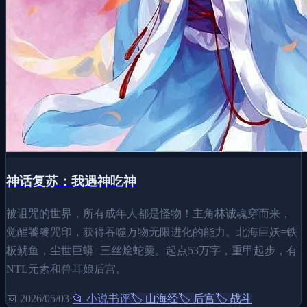
神话复苏：我遇神吃神
被诅咒的世界，所有成年人都是怪物！主角林诚魂穿而来，
觉醒饕餮咒印，获得吞噬万物无限进化的能力。北海巨妖=铁
板鱿鱼，尘世巨蟒=三丝烩蛇羹。起点53万字，重甲起步，有
NTL元素和兽耳娘后宫。
📅
2026/05/03
·
📂
小说书评
🏷️
山海经
🏷️
后宫
🏷️
战斗