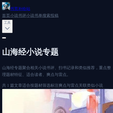
书荒补给站
首页
小说书评
小说书单
搜索
投稿
工具
山海经
小说专题
山海经专题聚合相关小说书评、扫书记录和类似推荐，重点整
理题材特征、适合读者、爽点与雷点。
共
1
篇文章
适合按题材筛选
标注爽点与雷点
关联类似小说