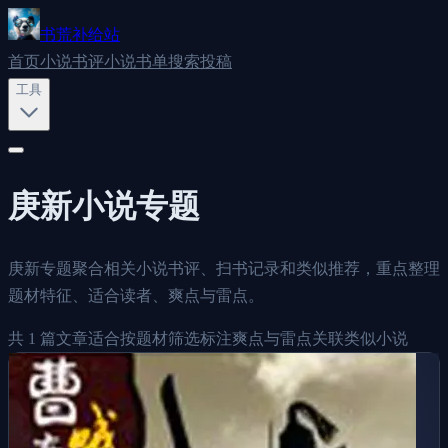
书荒补给站
首页
小说书评
小说书单
搜索
投稿
工具
庚新
小说专题
庚新专题聚合相关小说书评、扫书记录和类似推荐，重点整理
题材特征、适合读者、爽点与雷点。
共
1
篇文章
适合按题材筛选
标注爽点与雷点
关联类似小说