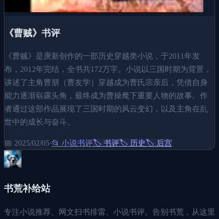
《曹贼》书评
《曹贼》是庚新创作的一部历史穿越类小说，于2011年发
布，2012年完结，全书共172万字。小说以三国时期为背景，
讲述了主角曹朋（曹友学）穿越成为曹氏宗亲后，凭借自身
能力逐渐崭露头角，最终成为曹操麾下重要人物的故事。作
者通过这部作品展现了三国时期的风云变幻，以及主角在乱
世中的成长与奋斗。
📅
2025/02/05
·
📂
小说书评
🏷️
书评
🏷️
历史
🏷️
后宫
书荒补给站
专注小说推荐、网文扫书排雷、小说书评。告别书荒，从这里