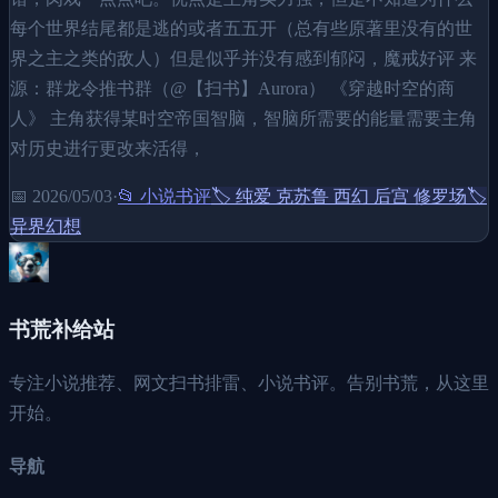
每个世界结尾都是逃的或者五五开（总有些原著里没有的世
界之主之类的敌人）但是似乎并没有感到郁闷，魔戒好评 来
源：群龙令推书群（@【扫书】Aurora） 《穿越时空的商
人》 主角获得某时空帝国智脑，智脑所需要的能量需要主角
对历史进行更改来活得，
📅
2026/05/03
·
📂
小说书评
🏷️
纯爱 克苏鲁 西幻 后宫 修罗场
🏷️
异界幻想
书荒补给站
专注小说推荐、网文扫书排雷、小说书评。告别书荒，从这里
开始。
导航