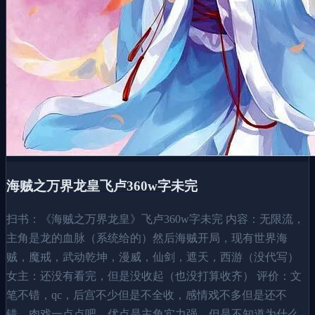
海贼之万界龙皇飞卢360w字未完
扫书：《海贼之万界龙皇》飞卢360w字未完 内容：无限流，
主角是龙的血脉（系统给的）然后海贼开局，现有世界海
贼，魔戒，武动乾坤，漫威，仙剑，遮天，西游（没代写）
女主：还没有看完，但是没收起（也没打算收齐） 评价：文
笔不错，qc，后宫不少但是不全收，感情戏不多但是还不
错，肉戏一点点吧。优点是主角实力强，但是不知道为什么