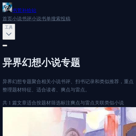
书荒补给站
首页
小说书评
小说书单
搜索
投稿
工具
异界幻想
小说专题
异界幻想专题聚合相关小说书评、扫书记录和类似推荐，重点
整理题材特征、适合读者、爽点与雷点。
共
1
篇文章
适合按题材筛选
标注爽点与雷点
关联类似小说