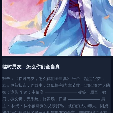
临时男友，怎么你们全当真
扫书：《临时男友，怎么你们全当真》 平台：起点 字数：
35w 更新状态：连载中，疑似快完结 章节数：178/178 本人防
御：诡防 车速：中偏高 ———————— 标签：后宫，微
刀，微文青，无系统，修罗场，日常 ———————— 男
主： 林光：从小被赌狗的父亲打骂，被奶奶从小养大。因奶
奶生病住院遇到了第一个租赁男友的金主，却被欺骗了所有