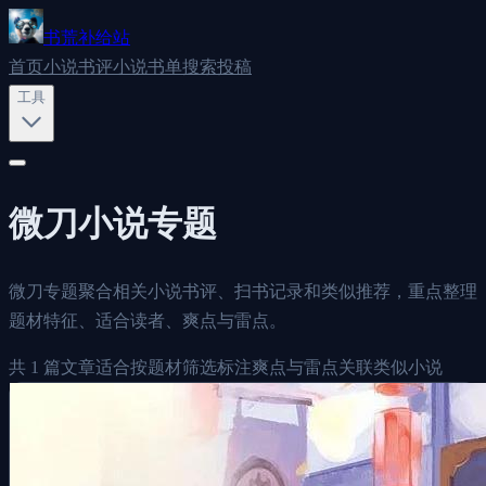
书荒补给站
首页
小说书评
小说书单
搜索
投稿
工具
微刀
小说专题
微刀专题聚合相关小说书评、扫书记录和类似推荐，重点整理
题材特征、适合读者、爽点与雷点。
共
1
篇文章
适合按题材筛选
标注爽点与雷点
关联类似小说