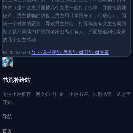
钱财（这个金主后面被几个女主一起打了巴掌，并联合搞她
破产，男主被骗的钱也让男主用计拿回来了，可放心）。因
第一个对象的恶意，导致男主封心，打算等所有女主合同到
期了就不再续约并回到老家逃离所有人，后面被追到他老家
的几个女主感动
📅
2026/05/03
·
📂
小说书评
🏷️
后宫
🏷️
微刀
🏷️
微文青
书荒补给站
专注小说推荐、网文扫书排雷、小说书评。告别书荒，从这里
开始。
导航
首页