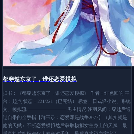
都穿越东京了，谁还恋爱模拟
扫书：《都穿越东京了，谁还恋爱模拟》 作者：绯色回响 平
台：起点 状态：221/221（已完结） 标签：日式轻小说、系统
文、模拟流 ———————— 男主情况 浅羽风间：穿越后通
过自带的金手指【群玉录：恋爱即是战争2077】（其实就是
他的天赋）不断恋爱模拟然后获取模拟女主身上的天赋，最
后直接成究极进化人寿命过千年，最后直接迈向宇宙了。