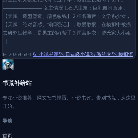
———————— 女主情况 1.石原里奈：巨乳自闭画师，
【天赋：造型塑造、颜色敏锐】 2.椎名海音：文学系少女，
【天赋：绝对音感、博闻强记】，敢爱敢恨，在模拟中被拐
去研究生物学，是男主的好帮手 3.雨宫麻衣：源氏家大小姐
（
📅
2026/05/03
·
📂
小说书评
🏷️
日式轻小说
🏷️
系统文
🏷️
模拟流
书荒补给站
专注小说推荐、网文扫书排雷、小说书评。告别书荒，从这里
开始。
导航
首页