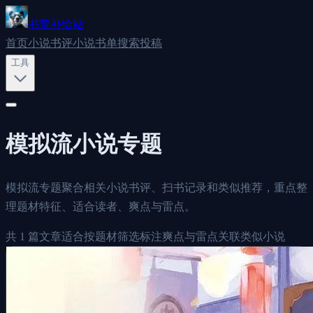
书荒补给站
首页
小说书评
小说书单
搜索
投稿
工具
模拟流
小说专题
模拟流专题聚合相关小说书评、扫书记录和类似推荐，重点整
理题材特征、适合读者、爽点与雷点。
共
1
篇文章
适合按题材筛选
标注爽点与雷点
关联类似小说