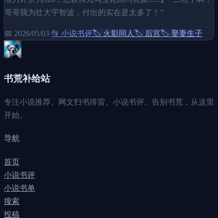
哥哥我为壮大宇智波，付出的实在是太多了！”
📅
2026/05/03
·
📂
小说书评
🏷️
火影同人
🏷️
后宫
🏷️
娶妻生子
书荒补给站
专注小说推荐、网文扫书排雷、小说书评。告别书荒，从这里
开始。
导航
首页
小说书评
小说书单
搜索
投稿