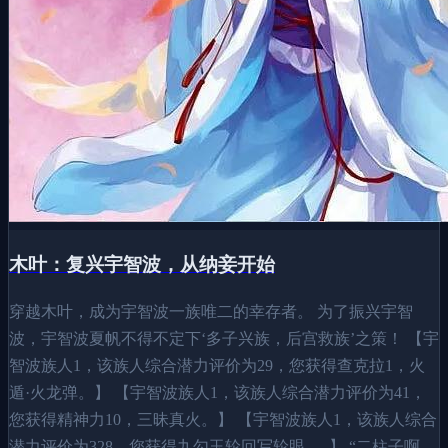
木叶：复兴宇智波，从纳妾开始
穿越木叶，成为宇智波一族唯二的幸存者。 为了振兴宇智
波，宇智波夏帆不得不定下‘多子兴族，后宫救族’之策！ 【宇
智波族人1，该族人综合潜力评价为29，您获得查克拉1，火
遁·火龙弹。】 【宇智波族人1，该族人综合潜力评价为41，
您获得精神力10，三昧真火。】 【宇智波族人1，该族人综合
潜力评价为328，您获得九勾玉轮回写轮眼......】 “二柱子啊，