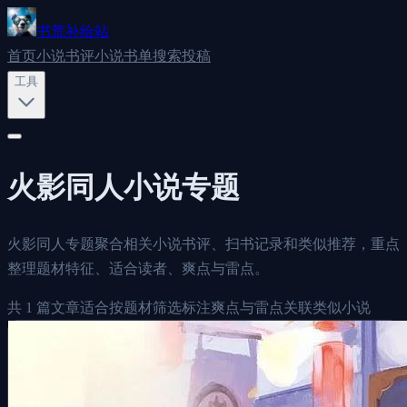
书荒补给站
首页
小说书评
小说书单
搜索
投稿
工具
火影同人
小说专题
火影同人专题聚合相关小说书评、扫书记录和类似推荐，重点
整理题材特征、适合读者、爽点与雷点。
共
1
篇文章
适合按题材筛选
标注爽点与雷点
关联类似小说