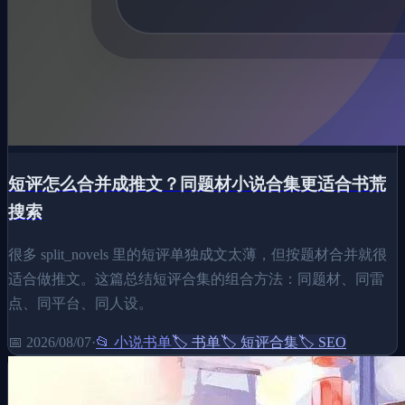
短评怎么合并成推文？同题材小说合集更适合书荒
搜索
很多 split_novels 里的短评单独成文太薄，但按题材合并就很
适合做推文。这篇总结短评合集的组合方法：同题材、同雷
点、同平台、同人设。
📅
2026/08/07
·
📂
小说书单
🏷️
书单
🏷️
短评合集
🏷️
SEO