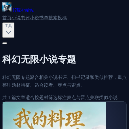
书荒补给站
首页
小说书评
小说书单
搜索
投稿
工具
科幻无限
小说专题
科幻无限专题聚合相关小说书评、扫书记录和类似推荐，重点
整理题材特征、适合读者、爽点与雷点。
共
1
篇文章
适合按题材筛选
标注爽点与雷点
关联类似小说