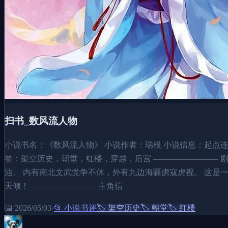
扫书_数风流人物
小说书名：《数风流人物》 小说作者：瑞根 小说信息：起点连载中
签：架空历史，朝堂，红楼，穿越，后宫 ———————— 
油。 内有南北文武党争不休，外有九边海疆虏寇虎视。 这是
天倾！ ———————— 主角信
📅
2026/05/03
·
📂
小说书评
🏷️
架空历史
🏷️
朝堂
🏷️
红楼