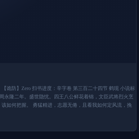
诡防】Zero 扫书进度：辛字卷 第三百二十四节 鹤现 小说标
大周永隆二年。盛世隐忧。四王八公鲜花着锦，文臣武将烈火烹
，该如何把握。 勇猛精进，志愿无倦，且看我如何定风流，挽