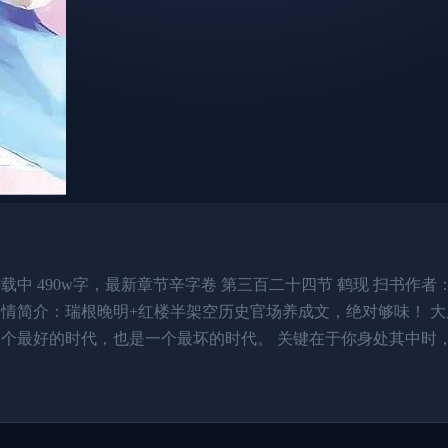
 490w字，最新章节辛字卷 第三百二十四节 鹤现 扫书作者：【
剧情简介：瑞根晚明+红楼半架空历史官场养成文，绝对够味！ 
一个最好的时代，也是一个最坏的时代。 关键在于你身处其中时