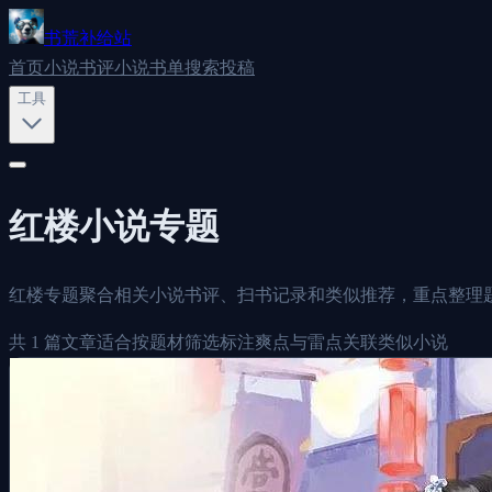
书荒补给站
首页
小说书评
小说书单
搜索
投稿
工具
红楼
小说专题
红楼专题聚合相关小说书评、扫书记录和类似推荐，重点整理
共
1
篇文章
适合按题材筛选
标注爽点与雷点
关联类似小说