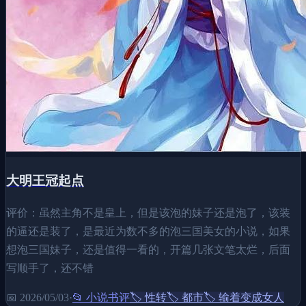
大明王冠起点
评价：虽然主角不是皇上，但是该泡的妹子还是泡了，该装
的逼还是装了，是最近为数不多的泡三国美女的小说，如果
想泡三国妹子，还是值得一看的，开篇几张文笔太烂，后面
写顺手了，还不错
📅
2026/05/03
·
📂
小说书评
🏷️
性转
🏷️
都市
🏷️
输着变成女人