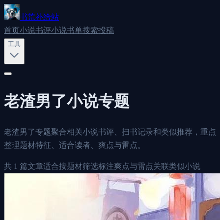
书荒补给站
首页
小说书评
小说书单
搜索
投稿
工具
老渣男了
小说专题
老渣男了专题聚合相关小说书评、扫书记录和类似推荐，重点
整理题材特征、适合读者、爽点与雷点。
共
1
篇文章
适合按题材筛选
标注爽点与雷点
关联类似小说