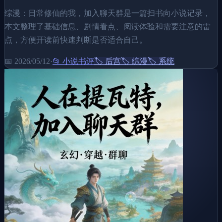
综漫：日常修仙的我，加入聊天群是一篇扫书向小说记录，
本文整理了基础信息、剧情看点、阅读体验和需要注意的雷
点，方便开读前快速判断是否适合自己。
📅
2026/05/12
·
📂
小说书评
🏷️
后宫
🏷️
综漫
🏷️
系统