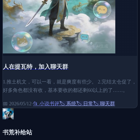
人在提瓦特，加入聊天群
1.推土机文，可以一看，就是爽度有些少。 2.完结太仓促了，
好多角色都没有收，基本要收的都还剩60以上的了……。
📅
2026/05/12
·
📂
小说书评
🏷️
系统
🏷️
日常
🏷️
聊天群
书荒补给站