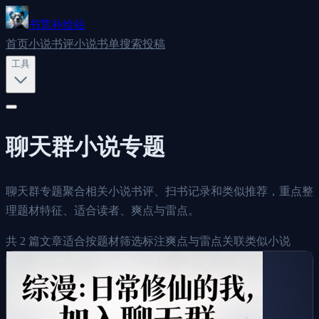
书荒补给站
首页
小说书评
小说书单
搜索
投稿
工具
聊天群
小说专题
聊天群专题聚合相关小说书评、扫书记录和类似推荐，重点整
理题材特征、适合读者、爽点与雷点。
共
2
篇文章
适合按题材筛选
标注爽点与雷点
关联类似小说