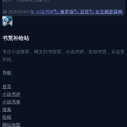
📅
2026/05/03
·
📂
小说书评
🏷️
修罗场
🏷️
后宫
🏷️
女主都是舔狗
书荒补给站
专注小说推荐、网文扫书排雷、小说书评。告别书荒，从这里
开始。
导航
首页
小说书评
小说书单
搜索
投稿
网站地图