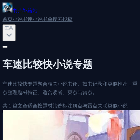
书荒补给站
首页
小说书评
小说书单
搜索
投稿
工具
车速比较快
小说专题
车速比较快专题聚合相关小说书评、扫书记录和类似推荐，重
点整理题材特征、适合读者、爽点与雷点。
共
1
篇文章
适合按题材筛选
标注爽点与雷点
关联类似小说