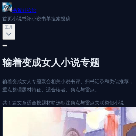
书荒补给站
首页
小说书评
小说书单
搜索
投稿
工具
输着变成女人
小说专题
输着变成女人专题聚合相关小说书评、扫书记录和类似推荐，
重点整理题材特征、适合读者、爽点与雷点。
共
1
篇文章
适合按题材筛选
标注爽点与雷点
关联类似小说