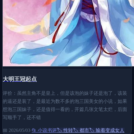
大明王冠起点
评价：虽然主角不是皇上，但是该泡的妹子还是泡了，该装
的逼还是装了，是最近为数不多的泡三国美女的小说，如果
想泡三国妹子，还是值得一看的，开篇几张文笔太烂，后面
写顺手了，还不错
📅
2026/05/03
·
📂
小说书评
🏷️
性转
🏷️
都市
🏷️
输着变成女人