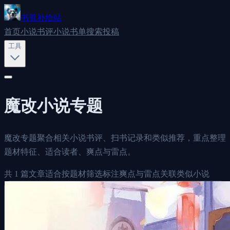
书荒补给站
首页
小说书评
小说书单
搜索
投稿
工具
魔改
小说专题
魔改专题聚合相关小说书评、扫书记录和类似推荐，重点整理
题材特征、适合读者、爽点与雷点。
共
1
篇文章
适合按题材筛选
标注爽点与雷点
关联类似小说