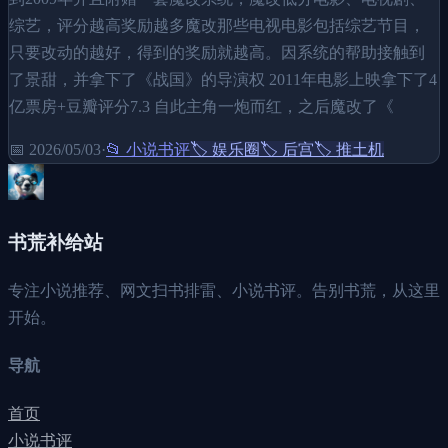
综艺，评分越高奖励越多魔改那些电视电影包括综艺节目，
只要改动的越好，得到的奖励就越高。因系统的帮助接触到
了景甜，并拿下了《战国》的导演权 2011年电影上映拿下了4
亿票房+豆瓣评分7.3 自此主角一炮而红，之后魔改了《
📅
2026/05/03
·
📂
小说书评
🏷️
娱乐圈
🏷️
后宫
🏷️
推土机
书荒补给站
专注小说推荐、网文扫书排雷、小说书评。告别书荒，从这里
开始。
导航
首页
小说书评