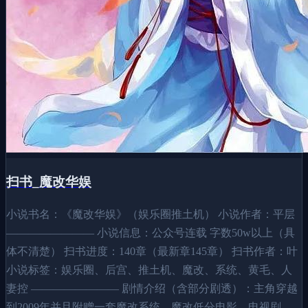
扫书_魔改华娱
小说书名：《魔改华娱》（娱乐圈推土机） 小说作者：平层
———————— 小说信息：公众号连载 字数50w以上（具
体不清楚） 扫书进度：140章（最新章145章） 扫书作者：叶
小说标签：娱乐圈、后宫、推土机、魔改、系统、黄毛、人
妻控 ———————— 剧情介绍（含部分剧透）：主角穿越
到2009年并且附赠一套魔改系统，魔改低分电影、电视剧、