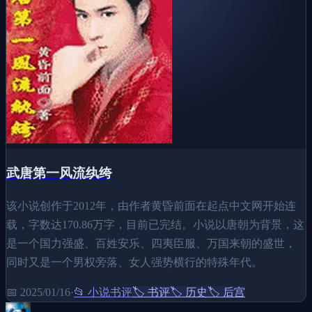
武唐第一风流纨绔
该小说创作于2012年，由作者黄昏前面在起点中文网开始连
载，字数达170.86万字，目前已完结。小说以唐朝为背景，这
是一个国力强盛、百姓安乐、四夷臣服、万国来朝的盛世，
同时又是一个男权旁落、女人强势横行的特殊年代。
📅
2025/01/16
·
📂
小说书评
🏷️
书评
🏷️
历史
🏷️
后宫