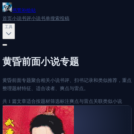
书荒补给站
首页
小说书评
小说书单
搜索
投稿
工具
黄昏前面
小说专题
黄昏前面专题聚合相关小说书评、扫书记录和类似推荐，重点
整理题材特征、适合读者、爽点与雷点。
共
1
篇文章
适合按题材筛选
标注爽点与雷点
关联类似小说