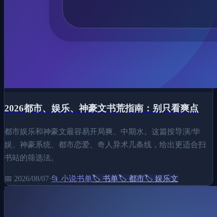
2026都市、娱乐、神豪文书荒指南：别只看爽点
都市娱乐和神豪文最容易开局爽、中期水。这篇按导演/华
娱、神豪系统、都市恋爱、奇人异术几条线，给出更适合扫
书站的筛选法。
📅
2026/08/07
·
📂
小说书单
🏷️
书单
🏷️
都市
🏷️
娱乐文