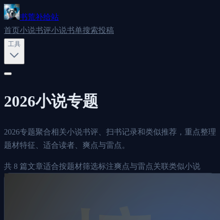
书荒补给站
首页
小说书评
小说书单
搜索
投稿
工具
2026
小说专题
2026专题聚合相关小说书评、扫书记录和类似推荐，重点整理
题材特征、适合读者、爽点与雷点。
共
8
篇文章
适合按题材筛选
标注爽点与雷点
关联类似小说