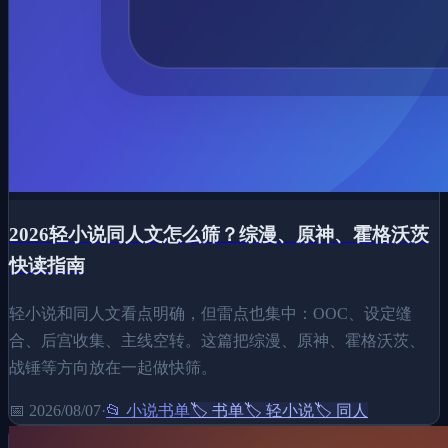
2026轻小说同人文怎么筛？综漫、原神、霍格沃茨
快读指南
轻小说和同人文看点明确，但雷点也集中：OOC、设定缝
合、后宫收集、主线空转。这篇把综漫、原神、霍格沃茨、
战锤等方向放在一起做快筛。
📅
2026/08/07
·
📂
小说书单
🏷️
书单
🏷️
轻小说
🏷️
同人