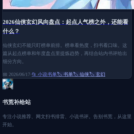
2026仙侠玄幻风向盘点：起点人气榜之外，还能看
什么？
仙侠玄幻不能只盯榜单前排。榜单看热度，扫书看口味。这
篇从起点榜单和年度盘点里提炼趋势，再结合站内书评给出
细分方向。
📅
2026/06/17
·
📂
小说书单
🏷️
书单
🏷️
仙侠
🏷️
玄幻
书荒补给站
专注小说推荐、网文扫书排雷、小说书评。告别书荒，从这里
开始。