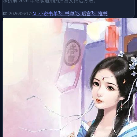
味拆解 2026 年继续适用的后宫文筛选方法。
📅
2026/06/17
·
📂
小说书单
🏷️
书单
🏷️
后宫
🏷️
推书