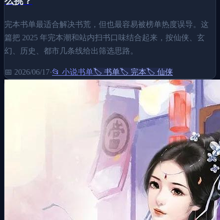
么挑？
完本书单最适合解决书荒，但也最容易被榜单热度误导。这
篇把 2025 年完本潮和站内扫书口味结合起来，按仙侠、玄
幻、历史、都市几条线给出筛选思路。
📅
2026/06/17
·
📂
小说书单
🏷️
书单
🏷️
完本
🏷️
仙侠