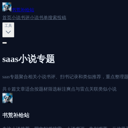
书荒补给站
首页
小说书评
小说书单
搜索
投稿
工具
saas
小说专题
saas专题聚合相关小说书评、扫书记录和类似推荐，重点整理
共
0
篇文章
适合按题材筛选
标注爽点与雷点
关联类似小说
书荒补给站