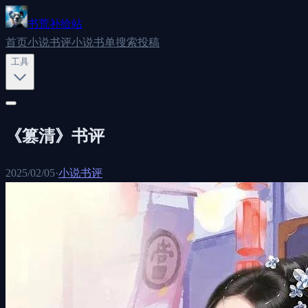
书荒补给站
首页
小说书评
小说书单
搜索
投稿
工具
《篡清》书评
2025/02/05
·
小说书评