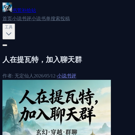
书荒补给站
首页
小说书评
小说书单
搜索
投稿
工具
人在提瓦特，加入聊天群
作者:
无定仙人
2026/05/12
·
小说书评