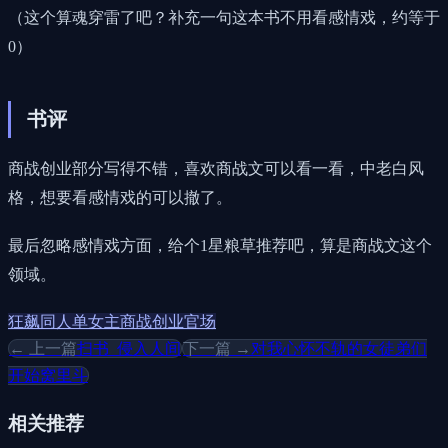
（这个算魂穿雷了吧？补充一句这本书不用看感情戏，约等于
0）
书评
商战创业部分写得不错，喜欢商战文可以看一看，中老白风
格，想要看感情戏的可以撤了。
最后忽略感情戏方面，给个1星粮草推荐吧，算是商战文这个
领域。
狂飙同人
单女主
商战
创业
官场
← 上一篇
扫书_侵入人间
下一篇 →
对我心怀不轨的女徒弟们
开始窝里斗
相关推荐