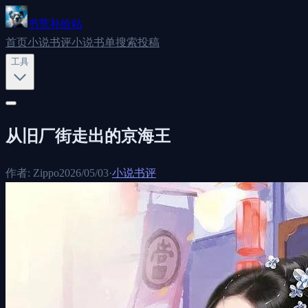
书荒补给站
首页
小说书评
小说书单
搜索
投稿
工具
从旧厂街走出的京海王
作者:
Zippo
2026/05/03
·
小说书评