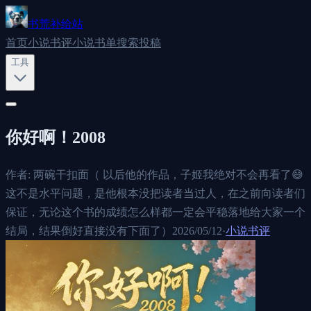
书荒补给站
首页
小说书评
小说书单
搜索
投稿
工具
你好啊！2008
作者:
两碗干扣面（ 以后他的作品，子姬我绝对不会再看了😅
这不是水平问题，是他根本没把读者当过人，在之前向读者们
保证，无论这个书的成绩怎么样都一定会平稳落地给大家一个
结局，结果倒好直接没有下面了）
2026/05/12
·
小说书评