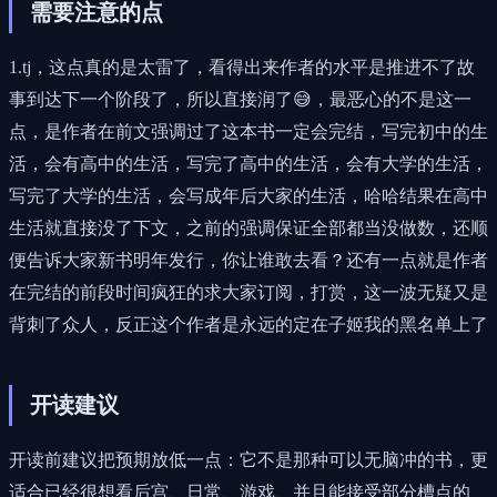
需要注意的点
1.tj，这点真的是太雷了，看得出来作者的水平是推进不了故
事到达下一个阶段了，所以直接润了😅，最恶心的不是这一
点，是作者在前文强调过了这本书一定会完结，写完初中的生
活，会有高中的生活，写完了高中的生活，会有大学的生活，
写完了大学的生活，会写成年后大家的生活，哈哈结果在高中
生活就直接没了下文，之前的强调保证全部都当没做数，还顺
便告诉大家新书明年发行，你让谁敢去看？还有一点就是作者
在完结的前段时间疯狂的求大家订阅，打赏，这一波无疑又是
背刺了众人，反正这个作者是永远的定在子姬我的黑名单上了
开读建议
开读前建议把预期放低一点：它不是那种可以无脑冲的书，更
适合已经很想看后宫、日常、游戏、并且能接受部分槽点的