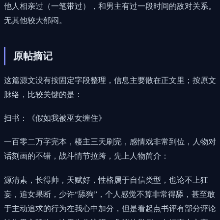
他人相亲过（一笔带过），和男主有过一段时间的敌对关系。
无其他较大郁闷。
原帖摘记
这篇源文没有按固定字段整理，信息主要散在正文里；按原文
脉络，比较关键的是：
扫书：《假如我被巫女缠住》
一百零二万字完本，楼主三天刷完，感情戏非常到位，人物对
话刻画的不错，战斗情节拉跨，先上人物简介：
源清素，长得帅，天赋好，性格属于自信类型，也论不上狂
妄，追女果断，少许“舔狗”，个人感觉不算非常得舔，甚至敢
于主动追求的行为在我心中加分，但是看起点书评有部分评论