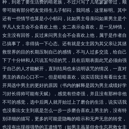
种，到老了要生活费的啃老族，不过只写了几笔寥寥带过，顺
带可能有部分吧友觉得生儿子郁闷，我同感，这里标明。其中
还有一些情节也算是小小郁闷，比如男主母亲问如果男主是个
平凡人女主会不会喜欢上他，女二表示会喜欢，是一见钟情，
女主没有回答，反过来问男主会不会喜欢上他，属于是作者自
己搞事了，非得搞一下心态。还有就是女主因为其父亲让其拯
救世界的目的长期压制自己的感情，不与人过多交流，给自己
下了十分钟和人只说五句话的咒，且在后期表面此咒必须由强
于自己的人才能解开，直到结局也未说明该咒的情况，一直对
男主的表白心口不一，但是暗暗喜欢，说实话我没有看出女主
开局选中男主的更好的原因（书内的解释是因为男主成绩好学
习好长得帅可能有天赋），感觉有些牵强，并且没有那种非他
不可的感觉，选中后两人就开始过上了磨合的生活，说实话我
也没看出女主到底是怎么一步一步磨合喜欢上男主的，没有特
别详细的描写，更多的可能是隐晦的暗示和无声无息的转变，
也没有出现很强势的王道情节（如男主虽菜但舍生忘死救女主