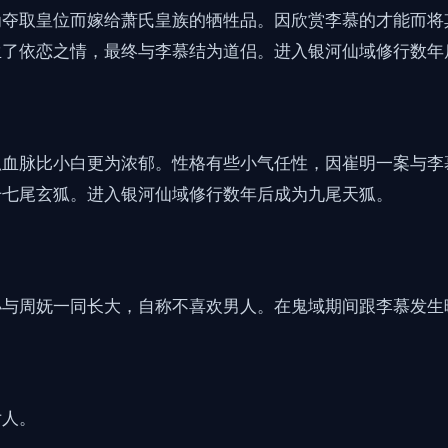
为夺取皇位而嫁给萧氏皇族的牺牲品。因欣赏李慕的才能而将
生了依恋之情，最终与李慕结为道侣。进入银河仙域修行数年
狐血脉比小白更为浓郁。性格有些小气任性，因崔明一案与李
升七尾玄狐。进入银河仙域修行数年后成为九尾天狐。
小与周妩一同长大，自称不喜欢男人。在鬼域期间跟李慕发生
女人。