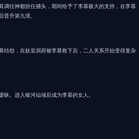
其调往神都担任捕头，期间给予了李慕极大的支持，在李慕
后晋升第九境。
慕结怨，在妖皇洞府被李慕救下后，二人关系开始变得复杂
暧昧。进入银河仙域后成为李慕的女人。