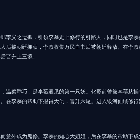
侍郎李义之遗孤，引领李慕走上修行的引路人，同时也是李慕
仇人后被朝廷抓获，李慕收集万民血书后被朝廷释放。在李慕
年后晋升上三境。
良，温柔乖巧，是李慕遇见的第一只妖。化形前曾被李慕从捕
边。在李慕的帮助下报得大仇，晋升六尾。进入银河仙域修行
死而意外成为鬼修。李慕的知心大姐姐，后在李慕的帮助下成