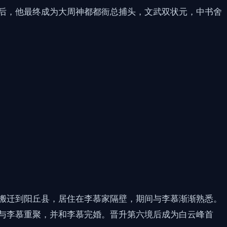
后，他最终成为大周神都都衙总捕头，文武双状元，中书舍
搬迁到阳丘县，居住在李慕家隔壁，期间与李慕渐渐熟悉。
与李慕重聚，并和李慕完婚。晋升第六境后成为白云峰首