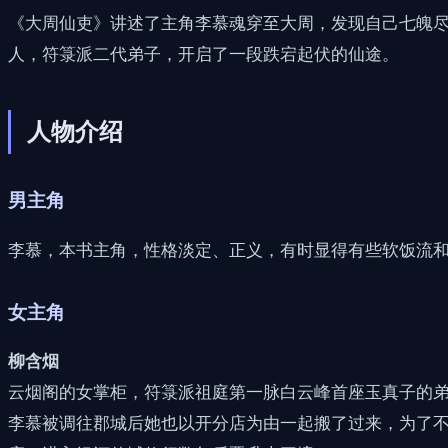
《大周仙吏》讲述了主角李慕魂穿至大周，发现自己七魄
人，符箓派二代弟子，开启了一段跌宕起伏的仙途。
人物介绍
男主角
李慕，本书主角，性格淡定、正义，有时显得有些软饭流
女主角
柳含烟
云烟阁的女掌柜，符箓派祖庭第一脉白云峰首座玉真子的
李慕被调往郡城后她也以开分店为由一起搬了过来，为了