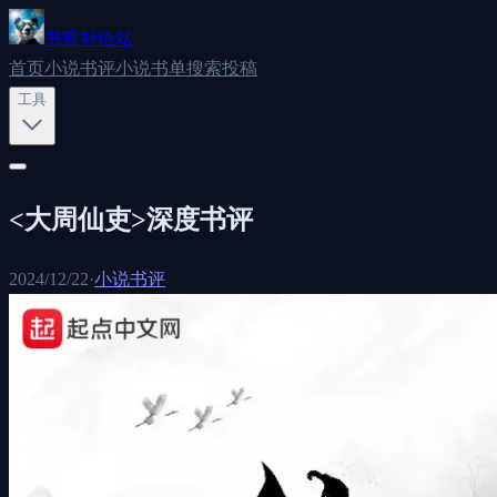
书荒补给站
首页
小说书评
小说书单
搜索
投稿
工具
<大周仙吏>深度书评
2024/12/22
·
小说书评