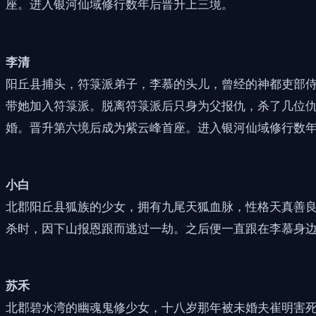
座。进入银河仙域修行数年后晋升上三境。
李清
阳丘县捕头，符箓派弟子，李慕的头儿，曾经的神都吏部
带她加入符箓派。脱离符箓派后只身为父报仇，杀了几位
婚。晋升第六境后成为紫云峰首座。进入银河仙域修行数
小白
北郡阳丘县狐族的少女，拥有九尾天狐血脉，性格天真善
杀时，因下山报恩跟而逃过一劫。之后便一直跟在李慕身
苏禾
北郡碧水湾的幽魂鬼修少女，十八岁那年被未婚夫崔明害