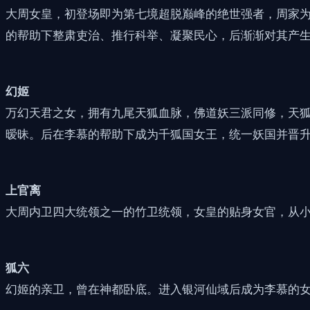
大周女皇，初登场即为第七境超脱巅峰的绝世强者，周家
的帮助下整肃吏治、推行科举、凝聚民心，后渐渐对其产
幻姬
万幻天君之女，拥有九尾天狐血脉，佛道妖三派同修，天
暧昧。后在李慕的帮助下成为千狐国女王，统一妖国并晋
上官离
大周内卫四大统领之一的竹卫统领，女皇的贴身女官，从
狐六
幻姬的亲卫，曾在神都卧底。进入银河仙域后成为李慕的