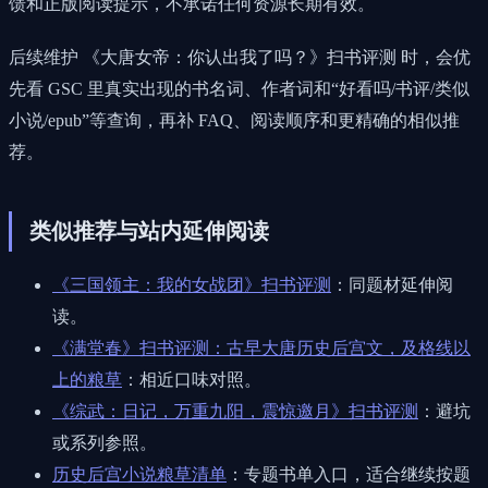
馈和正版阅读提示，不承诺任何资源长期有效。
后续维护 《大唐女帝：你认出我了吗？》扫书评测 时，会优
先看 GSC 里真实出现的书名词、作者词和“好看吗/书评/类似
小说/epub”等查询，再补 FAQ、阅读顺序和更精确的相似推
荐。
类似推荐与站内延伸阅读
《三国领主：我的女战团》扫书评测
：同题材延伸阅
读。
《满堂春》扫书评测：古早大唐历史后宫文，及格线以
上的粮草
：相近口味对照。
《综武：日记，万重九阳，震惊邀月》扫书评测
：避坑
或系列参照。
历史后宫小说粮草清单
：专题书单入口，适合继续按题