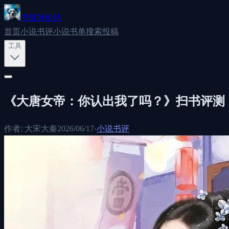
书荒补给站
首页
小说书评
小说书单
搜索
投稿
工具
《大唐女帝：你认出我了吗？》扫书评测
作者:
大宋大秦
2026/06/17
·
小说书评