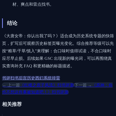
材、爽点和雷点找书。
结论
《大唐女帝：你认出我了吗？》适合成为历史系统专题的快筛
页，扩写后可观察历史标签页曝光变化。综合推荐等级可以先
按“粮草/干草/慎入”来理解：合口味时值得试读，不合口味时
应尽早止损。后续如果 GSC 出现新的曝光词，可以再围绕真
实查询补充 FAQ 和更精确的标题描述。
书评
扫书
后宫
历史
西幻
系统
排雷
← 上一篇
《红楼之庶子风流》扫书评测
下一篇 →
《原神：你
也不想这件事被知道吧！》扫书评测
相关推荐