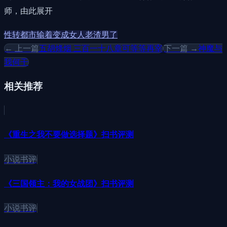
师，由此展开
性转
都市
输着变成女人
老渣男了
← 上一篇
五胡烽烟 三百一十八章可等等再宰
下一篇 →
神魔与
我何干
相关推荐
《重生之我不要做选择题》扫书评测
小说书评
《三国领主：我的女战团》扫书评测
小说书评