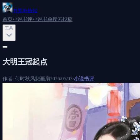
书荒补给站
首页
小说书评
小说书单
搜索
投稿
工具
大明王冠起点
作者:
何时秋风悲画扇
2026/05/03
·
小说书评