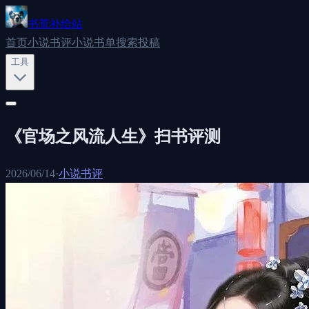
书荒补给站
首页
小说书评
小说书单
搜索
投稿
工具
《官场之风流人生》扫书评测
2026/06/14
·
小说书评