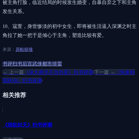
被主角打脸，临近结局的时候发生婚变，自暴自弃之下和主角
发生关系。
10、寇萱，身世惨淡的初中女生，即将被生活逼入深渊之时主
角拉了她一把于是倾心于主角，塑造比较有爱。
来源：
原帖链接
书评
扫书
后宫
武侠
都市
排雷
← 上一篇
《这大师兄不当也罢》扫书评测
下一篇 →
《快来和
我联动》扫书评测
相关推荐
《我欲封天》扫书评测