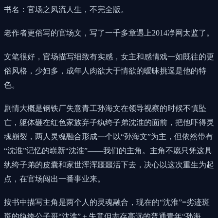
书名：官场之风流人生，不完全版。
老作者更俗写的官场文，写了一千多章遇上2014净网太监了。
文笔很好，官场描写细致有实感，女主和感情戏一如既往的更
俗风格，少妇多，成年人肉欲大于情欲的暧昧挑逗是他的特
色。
剧情大概是钢铁厂失意青工孙海文在领导视察的时候不慎坠
亡，躯体砸在红色家族弃子纨绔子弟沈淮的面前，把他吓得灵
魂崩裂，两人灵魂融合形成一个以“孙海文”为主，但依然带有
“沈淮”记忆的崭新“沈淮”——我们的主角。主角不愿只凭这具
纨绔子弟的皮囊和家世浑浑噩噩活下去，决心以这次重生为起
点，在官场闯出一番事业来。
按书中描写主角是两个人的灵魂融合，现在的“沈淮”=劣迹斑
斑的纨绔公子哥“沈淮”＋失意但志存高远的普通青年“孙海