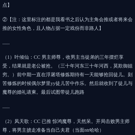
点】
②【注：这里标注的都是我看书之后认为主角会推或者将来会
推的女性角色，且人物占据一定戏份而非路人】
......
（1）叶倾仙：CC 男主师尊，收男主当徒弟的三年摆烂享
受，结果就是老公被抢。（三十年河东三十年河西，莫欺御姐
穷。）前中期一直在浮屠塔修炼期待有一天能够抢回徒儿。刻
苦修炼的时候偶尔梦里yy徒儿苦中作乐。然后就收到了徒儿与
魔尊的婚礼请柬。最后试图带徒儿跑路
......
（2）凤天歌：CC 已推 惊鸿魔尊，天然呆。开局击败男主师
尊，将男主掳走准备当自己夫君（当面ntr哈哈）