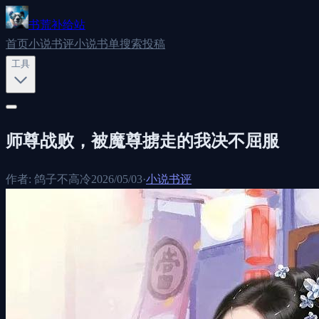
书荒补给站
首页
小说书评
小说书单
搜索
投稿
工具
师尊战败，被魔尊掳走的我决不屈服
作者:
鸽子不高冷
2026/05/03
·
小说书评