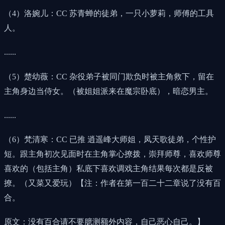
（4）洛婉儿：CC 苏青蝉的徒弟，一只小萝莉，师傅的工具
人。
......
（5）楚幼薇：CC 杂役弟子被同门欺负时被主角救下，留在
主角身边当侍女。（被姐姐派来在魔宗卧底），暗恋男主。
......
（6）梵清寒：CC 已推 逍遥峰大师姐，凤天歌徒弟，个性护
短。跟主角初次见面时在主角掌心撩拨，崇拜师尊，喜欢师尊
喜欢的（包括主角）私底下喜欢调戏主角结果每次都是反被
撩。（又菜又爱玩）【注：作者在第一百二十二章说了没有百
合。
原文：没有百合请不要臆测额外内容，自己恶心自己。】