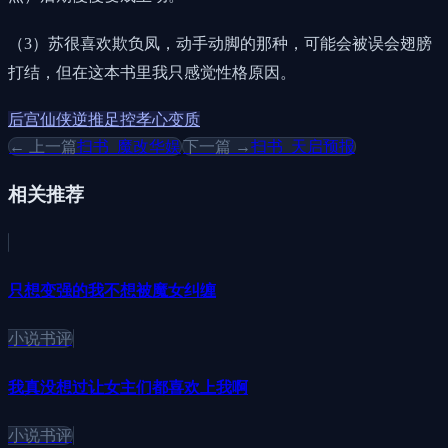
（3）苏很喜欢欺负凤，动手动脚的那种，可能会被误会翅膀
打结，但在这本书里我只感觉性格原因。
后宫
仙侠
逆推
足控
孝心变质
← 上一篇
扫书_魔改华娱
下一篇 →
扫书_天启预报
相关推荐
只想变强的我不想被魔女纠缠
小说书评
我真没想过让女主们都喜欢上我啊
小说书评