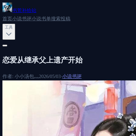
书荒补给站
首页
小说书评
小说书单
搜索
投稿
工具
恋爱从继承父上遗产开始
作者:
小小汤包灬
2026/05/03
·
小说书评