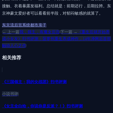
接触、衣着暴露发福利。总结就是：前期还行，后期拉胯。东
京神豪文爱好者可以看看前半段，对郁闷敏感的就算了。
东京流
后宫
系统
都市
亲子
← 上一篇
我，领主，有魔女后宫
下一篇 →
《重生后就开始养
成小女友》扫书评测：菠萝包重生养成神作，14年净网后首部
触动人心之作
相关推荐
《三国领主：我的女战团》扫书评测
小说书评
《女主全白给，你说你是反派？！》扫书评测