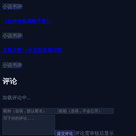
小说书评
《女神攻略调教手册》
小说书评
天朝之梦 一千五百多章可宰
小说书评
评论
加载评论中...
评论需审核后显示
提交评论