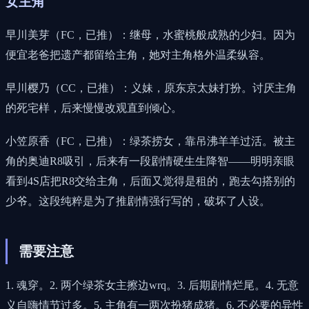
女主角
早川美芽（FC，已推）：继母，水蜜桃般成熟的少妇。因为
便宜老爸把遗产都留给主角，她对主角格外温柔纵容。
早川樱乃（CC，已推）：义妹，原东京太妹打扮。讨厌主角
的死宅样，后来慢慢改观直到倾心。
小笠原香（FC，已推）：绿茶捞女，靠吊沸羊羊过活。被主
角的奥迪R8吸引，后来有一段剧情硬生生降智——明明亲眼
看到4S店把R8交给主角，后面又觉得是租的，跑去勾搭别的
少爷。这段纯粹是为了推剧情强行写的，破坏了人设。
需要注意
1. 魂穿。2. 两个绿茶女主擦边wrq。3. 后期剧情烂尾。4. 无意
义自嗨情节过多。5. 主角有一两次扮猪成猪。6. 不必要的异性