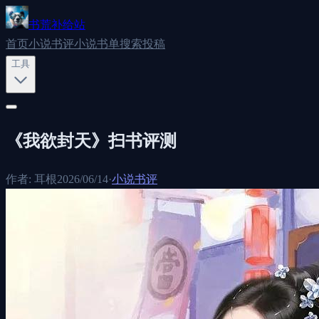
书荒补给站
首页
小说书评
小说书单
搜索
投稿
工具
《我欲封天》扫书评测
作者:
耳根
2026/06/14
·
小说书评