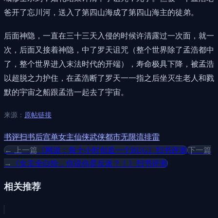
爸开了忘川河，送入了第四山海成了第四山海主的徒弟。
后面神隐，一直在三十三天入侵的时候许清露过一次面，就一
次，后面又接着神隐，中了罗天诅咒（整个世界除了孟浩都中
了，整个世界进入末法时代的开端），寿命极具下降，被孟浩
以超脱之力护住，在孟浩断了罗天一一指之后坐灭生老人和戮
默的宇宙之船跟孟浩一起去了宇宙。
来源：
原帖链接
书评
扫书
后宫
单女主
仙侠
武侠
都市
无限流
排雷
← 上一篇
《网游：每十小时创造一个BUG》扫书评测
下一篇
→
《女主全白给，你说你是反派？！》扫书评测
相关推荐