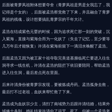
后面被青萝凤祖附体想要夺舍（青萝凤祖是男是女我忘了，我
记得是个女的），后面被孟浩察觉救了下来，并且融合了青萝
凤祖的残魂，设计想要搞乱青萝宗的千年大计。
孟浩在结成紫色元婴的时候，因为追求死亡那一刻的突破，沉
入紫海，直接与紫海合而为一化妖了（失去了记忆，至少要等
几万年后才能恢复）许清在紫海前留下一滴泪水唤醒了孟浩。
后面孟浩又因为被王家十祖夺取完美道基濒临死亡要进入往生
洞寻求一线生机，许清在孟浩的阻拦下依旧要陪同，帮助孟浩
进入往生洞，最后差点死在里面。
后来许清身份被青萝宗发现，要被炼成丹药。孟浩孤身去救，
最后打不过老祖，血妖来帮忙救了下来。
孟浩成为血妖宗少主，清扫了南域势力后跟许清结婚，结果外
域修士杀到，婚礼结束许清中了诅咒，死了。但被一个孟浩老