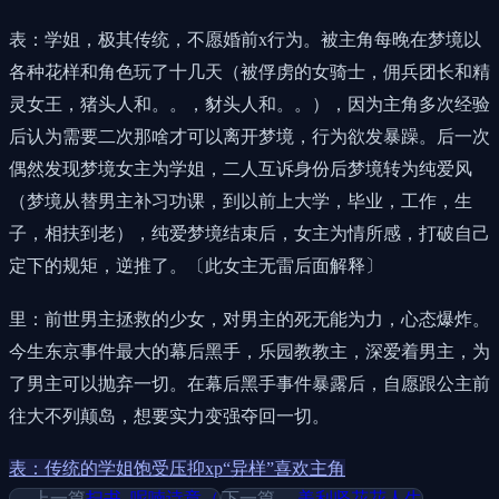
表：学姐，极其传统，不愿婚前x行为。被主角每晚在梦境以
各种花样和角色玩了十几天（被俘虏的女骑士，佣兵团长和精
灵女王，猪头人和。。，豺头人和。。），因为主角多次经验
后认为需要二次那啥才可以离开梦境，行为欲发暴躁。后一次
偶然发现梦境女主为学姐，二人互诉身份后梦境转为纯爱风
（梦境从替男主补习功课，到以前上大学，毕业，工作，生
子，相扶到老），纯爱梦境结束后，女主为情所感，打破自己
定下的规矩，逆推了。〔此女主无雷后面解释〕
里：前世男主拯救的少女，对男主的死无能为力，心态爆炸。
今生东京事件最大的幕后黑手，乐园教教主，深爱着男主，为
了男主可以抛弃一切。在幕后黑手事件暴露后，自愿跟公主前
往大不列颠岛，想要实力变强夺回一切。
表：传统的学姐
饱受压抑xp“异样”
喜欢主角
← 上一篇
扫书_呢喃诗章（
下一篇 →
美利坚花花人生