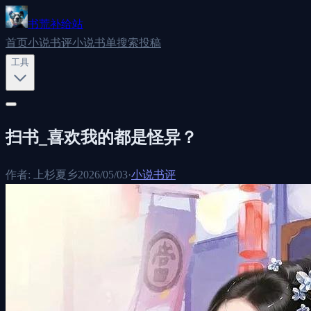
书荒补给站
首页
小说书评
小说书单
搜索
投稿
工具
扫书_喜欢我的都是怪异？
作者:
上杉夏乡
2026/05/03
·
小说书评