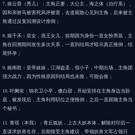
7. 姬云蓉（秀儿）：主角正妻，大公主，海之体（治疗系），
因和亲驸马被害死风评被害，去道观散心见到主角，后来被主
角通过反复回溯设计推倒；
8. 姬千禾：皇女，燕王女儿，前期因为身份一直女扮男装，主
角在回溯期间发生多次关系，一直到结局才暗示真正推倒，结
尾怀孕；
9. 姬南歌：皇帝妹妹，江湖盗圣，假小子，中期出场，主角团
强大战力，因为性格原因到结局也未推，可能会推；
10. 叶阑依：锦衣卫小卒，傻白甜，开始安排在主角身边当卧
底，被发现后，主角利用职位之便推倒，之后一直跟随主角当
个秘书；
11. 青瑶（本我）：青丘狐妖，上古大妖本体，解除封印后一
直谋求妖兽生存，后期接受主角建议，带领妖兽大军占领日