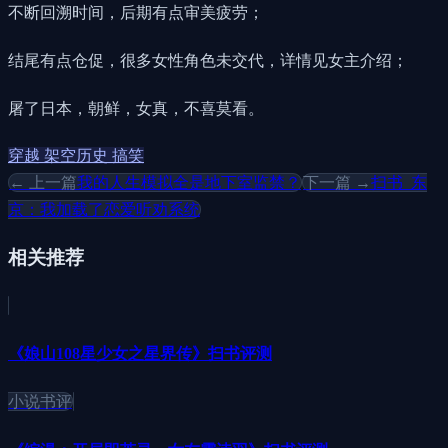
不断回溯时间，后期有点审美疲劳；
结尾有点仓促，很多女性角色未交代，详情见女主介绍；
屠了日本，朝鲜，女真，不喜莫看。
穿越 架空历史 搞笑
← 上一篇
我的人生模拟全是地下室监禁？
下一篇 →
扫书_东
京：我加载了恋爱听劝系统
相关推荐
《娘山108星少女之星界传》扫书评测
小说书评