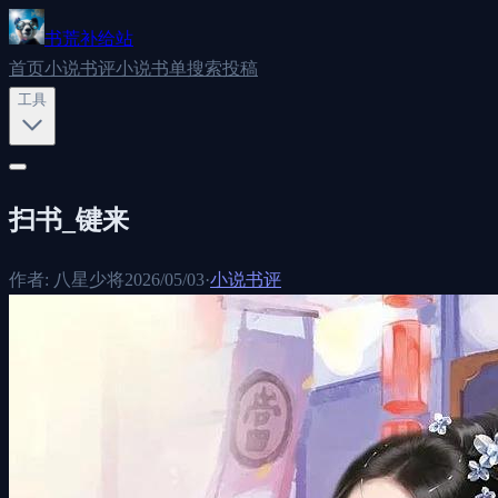
书荒补给站
首页
小说书评
小说书单
搜索
投稿
工具
扫书_键来
作者:
八星少将
2026/05/03
·
小说书评