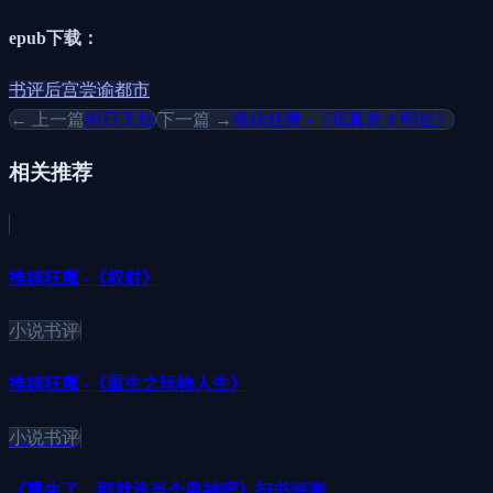
epub下载：
书评
后宫
尝谕
都市
← 上一篇
照日天劫
下一篇 →
推姨狂魔 -《我真是大明星》
相关推荐
推姨狂魔 -《权财》
小说书评
推姨狂魔 -《重生之玩物人生》
小说书评
《重生了，那就浅当个男神吧》扫书评测