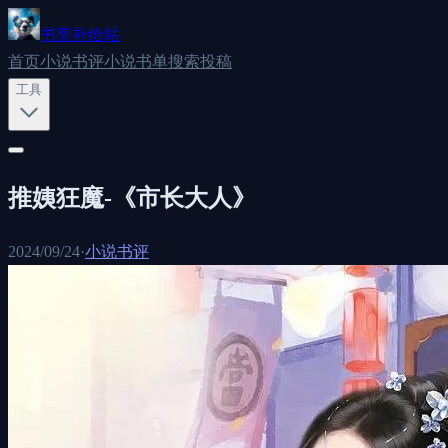
书荒补给站
首页
小说书评
小说书单
搜索
投稿
工具
推姨狂魔-《市长大人》
2024/09/24
·
小说书评