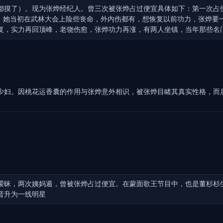
都摸了）。现为张烨经纪人。曾三次被张烨占过便宜具体如下：第一次占便宜
摸胸了。她当初在武林大会上险些丧命，外内伤都有，想恢复以前功力，张烨要
复，实力再回顶峰，老饶伤愈，张烨功力再涨，有两人坐镇，当年那些名
少妇。因桃花运香囊的作用与张烨意外相识，被张烨目睹其真实性格，而
暧昧，两次姨妈遁，曾被张烨占过便宜。在蒙面歌王节目中，也是董杉杉
晋升为一线明星