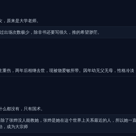
女，原来是大学老师。
不过出场次数极少，除非书还要写很久，推的希望渺茫。
主重伤，两年后相继去世，现被饶爱敏所带。因年幼无父无母，性格冷淡
什么都没有，只有国术。
界除了张烨没人能教她，张烨是她在这个世界上关系最近的人，所以她一
劲，成为大宗师