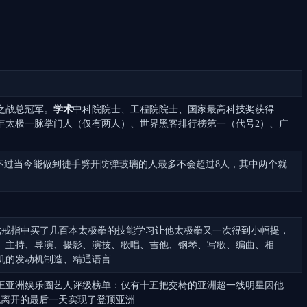
之战总冠军。
学术
中科院院士、工程院院士、国家最高科技奖获得
年太极一脉掌门人（仅有两人）、世界黑客排行榜第一（代号2）、广
不过当今能做到徒手劈开防弹玻璃的人最多不会超过8人，其中两个就
戏戒指中买了几百本太极拳的技能学习让他太极拳又一次得到小幅提，
、主持、导演、摄影、演技、歌唱、吉他、钢琴、写歌、编曲、相
机的发动机制造、精通语言
王亚洲娱乐圈艺人评级榜单：仅有十五把交椅的亚洲超一线明星因他
他离开的最后一天实现了登顶亚洲