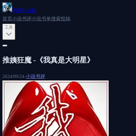
书荒补给站
首页
小说书评
小说书单
搜索
投稿
工具
推姨狂魔 -《我真是大明星》
2024/09/24
·
小说书评