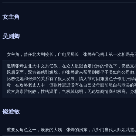
女主角
吴则卿
女主角，曾任北大副校长，广电局局长，张烨在飞机上第一次相遇是三
邀请张烨去北大中文系任教，在众人质疑否定张烨的情况下，仍然支
题后见面，双方都感到尴尬，但张烨后来帮吴则卿侄子吴默的公司做
比赛使她和张烨的关系有了很大发展，情人节时因难度色子作用张烨
母，在攻略老丈人中，但张烨迟迟没有在自己父母面前坦白与老吴的
质古典素雅娴静，性格温柔，气极其聪明，无论智商情商都极高。身
饶爱敏
重要女角色之一，辰辰的大姨，张烨的房东，八卦门当代大师姐武道