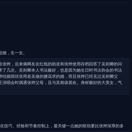
结婚，生一女。
给张烨，后来俩网友在红线的助攻和张烨使用存档回答了吴则卿的问
求了几次。吴则卿本人书法极好，也是因为她生日时书法协会的书法
烨结婚屌丝张用老吴做的腰花求的婚，而且张烨已经见过吴则卿父
王演唱会时偶遇张烨父母，且与其相谈甚欢。身材极好的大美女，气
势在技巧、经验和节奏控制上，最关键一点她的暗劲要比张烨深厚的多