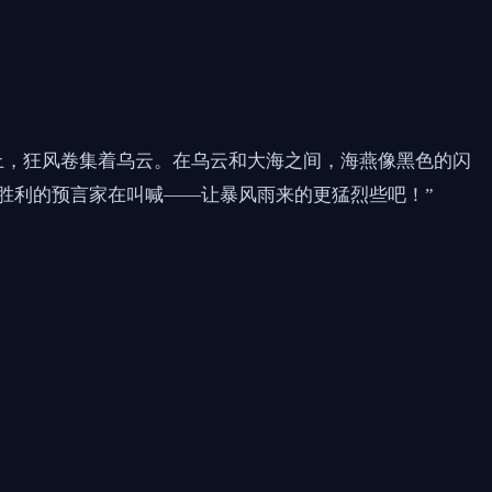
上，狂风卷集着乌云。在乌云和大海之间，海燕像黑色的闪
胜利的预言家在叫喊——让暴风雨来的更猛烈些吧！”