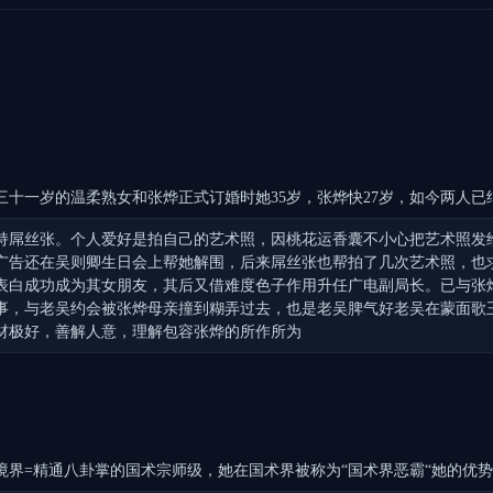
十一岁的温柔熟女和张烨正式订婚时她35岁，张烨快27岁，如今两人已
持屌丝张。个人爱好是拍自己的艺术照，因桃花运香囊不小心把艺术照发
广告还在吴则卿生日会上帮她解围，后来屌丝张也帮拍了几次艺术照，也
表白成功成为其女朋友，其后又借难度色子作用升任广电副局长。已与张
事，与老吴约会被张烨母亲撞到糊弄过去，也是老吴脾气好老吴在蒙面歌
材极好，善解人意，理解包容张烨的所作所为
境界=精通八卦掌的国术宗师级，她在国术界被称为“国术界恶霸“她的优