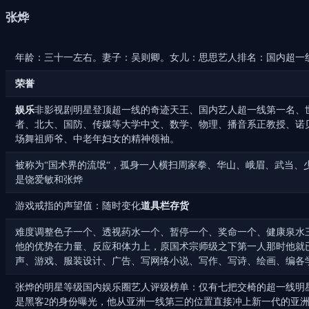
张烨
年龄：三十一左右。妻子：吴则卿。女儿：思思艺人排名：国内超一
荣誉
娱乐
非影视剧明星登顶超一线的奇迹天王、国内艺人超一线第一名、
者、北大、国防、传媒等大学中文、数学、物理、播音系正教授、诺
场舞祖师爷、中老年妇女的精神领袖。
被称为“国术界的流氓“，孤身一人横扫周家拳、华山、峨眉、武当
是饶爱敏和张烨
游戏戒指的声望值：随时变化
道具栏存货
难度调整色子一个、透视药水一个、暂停一个、奖命一个、健康泉水三
他的优势在力量、反应和体力上，原国术宗师级之下第一人那时他就
声、游戏、服装设计、广告、写网络小说、写作、写诗、绘画、编各
张烨的明星等级国内娱乐圈艺人评级榜单：仅有七把交椅的超一线明
是黑客2的身份曝光，他从亚洲一线第三的位置直接冲上新一代的亚