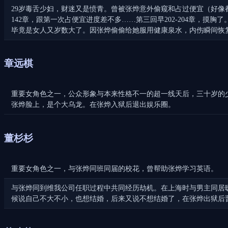
29岁毒舌少妇，财迷又是愤青。曾被张烨意外偷窥和占过便宜（好像
142章，跟第一次占便宜进度差不多……第三回早202-204章，
毕竟是女人又岁数大了。因张烨偷偷给她服用健康泉水，内伤瞬间恢
章远棋
重要女角色之一，公众形象与本来性格不一的超一线天后，三十岁的
张烨脸上，是个大乌龙。在张烨入狱后退出娱乐圈。
董杉杉
重要女角色之一，与张烨同班同届的校花，曾帮助张烨学习英语。
与张烨同到维我公司任职过程中共同经历劫机。在上海时与男主同居
候说自己不大不小，也想结婚，后来又说不想结婚了，在张烨出狱后