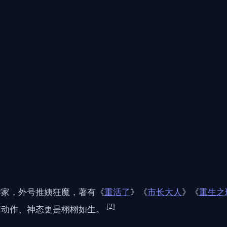
作家，外号推姨狂魔，著有《
重活了
》《
市长大人
》《
重生之
[2]
其动作、神态更是栩栩如生。