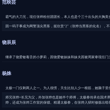
范映芸
霸气的大刀兄，现任张烨粉丝团团长，本人也是个三十出头的大胸美
因一码子事成为网警顶尖黑客，挺欣赏“2”（张烨当黑客的化名），
饶辰辰
继承了饶爱敏毒舌的小萝莉，因饶爱敏妹妹和妹夫因被周家拳现任门
杨姝
太极一门仅剩两人之一。为人很愣，天生比别人少一根筋，她脑子里
师兄张烨=长兄为父，外加张烨也是她半个师傅，太极拳传承在国术
烨，还成为张烨工作室的保镖。精通太极拳，在张烨入狱时修炼出暗