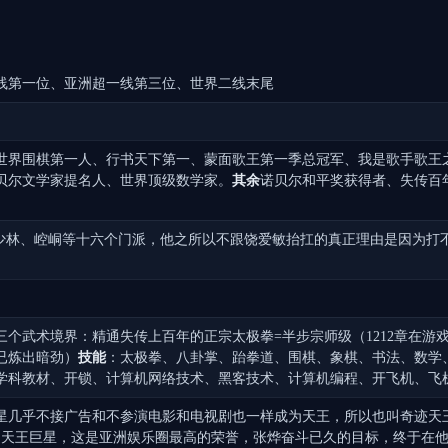
线第一位、亚洲超一线第三位、世界二线末尾
世界围棋第一人、行书天下第一、蒙面歌王第一季总冠军、我是歌手歌王
贝尔文学家提名人、世界顶级数学家。
其余
诺贝尔和平奖获得者、失传百
、少林、崆峒等十六个门派，他之所以不跟饶爱敏抬扛的真正理由是因为打
个武术境界：精通失传上百年的正宗太极拳=半步宗师级（1212章在游
已炼出暗劲）
技能
：太极拳、八卦掌、跆拳道、围棋、象棋、书法、数学
学科教材、开锁、计算机网络技术、黑客技术、计算机编程、开飞机、飞
星几乎不接广告和不参演电影和电视剧也一样成为天王，所以也叫奇迹天
洲天王巨星，这是亚洲娱乐圈最高的荣誉，张烨奋斗已久的目标，终于在