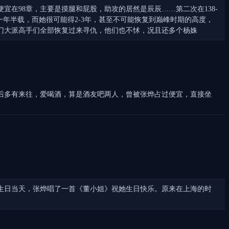
在98章，主要是摸腿和屁股，助攻的居然是辰辰……第二次在138-
一年半载，而她很可能得2-3年，甚至不可能恢复到巅峰时期的高度，
门大派高手们全部恢复过来寻仇，他们也不怵，况且还多个杨姝
后多有来往，爱喝酒，算是酒友吧两人，曾被张烨占过便宜，直接坐
生日当天，张烨唱了一首《董小姐》祝她生日快乐。原来在上海的时