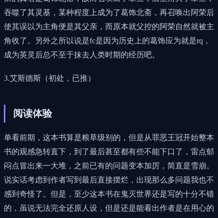
吞噬了其灵基，某种程度上成为了葛饰北斋，再召唤出阿荣后
使其误以为主角便是其父亲，而原本就父控的阿荣自然就被主
角收了。另外之所以说是fc是因为历史上的葛饰应为就是rq，
成为英灵后总不至于抹去人类时期的经历吧。
3.艾斯德斯（初处，已推）
阅读体验
单看前期，这本书算是粮草级别的，但是从罪恶王冠开始整本
书的观感急转直下，到了最后甚至都有些不能下口了，雷点郁
闷点冒出来一大堆，之前已有的问题变本加厉，简直是雪崩。
说实话考虑到作者写到最后直接摆烂，出现那么多问题我也不
感到奇怪了。但是，至少这本书在鬼灭世界还是写的十分不错
的，虽说无法完全还原人设，但是还是能看出作者是在用心的