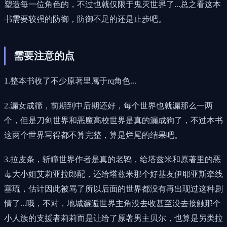
塑造每一位角色的，不过也就仅限于鬼灭世界了...总之看这本
书需要较强的防御，防御不足的还是止步吧。
需要注意的点
1.整本书收了不少原著里属于rq角色...
2.漏女成筛，前期到中后期还好，每个世界也就漏那么一两
个，但是刀剑世界和恶魔高校世界是真的漏成狗了，不过本书
这两个世界写得都不算完整，算是烂尾的结果吧。
3.拉皮条，斩瞳世界作者是真的老鸨，给塔兹米和原著里的恶
毒大小姐艾莉亚拉郎配，还给塔兹米那个好基友伊耶亚斯牵线
塞琉，估计因此被骂了所以后面的世界都没有再出现过这种剧
情了...哦，不对，地城邂逅世界主角没去收甚至没去接触那个
小人族的支援者莉莉而是让给了原著男主贝尔，也算是另类拉