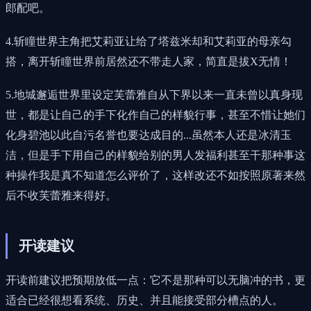
郎配吧。
4.斩瞳世界主角把艾莉亚让给了塔兹米却和艾莉亚的母亲勾
搭，离开斩瞳世界前居然还不带走人家，简直是拔X无情！
5.地城邂逅世界里设定芙蕾雅自从下界以来一直未曾以真身现
世，都是让自己的手下化作自己的样貌行事，甚至不惜让她们
化身碧池以此自污名誉也要达成目的...虽然本人还是冰清玉
洁，但是手下用自己的样貌给别的男人发福利甚至干那种事这
种操作我是真不知道怎么评价了，这样改还不如按照原著来然
后不收芙蕾雅来得好。
开读建议
开读前建议把预期放低一点：它不是那种可以无脑冲的书，更
适合已经很想看系统、历史、并且能接受部分槽点的人。