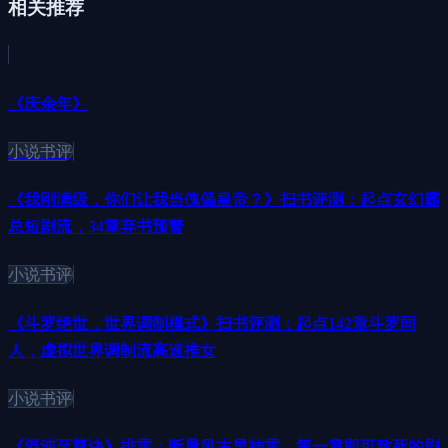
相关推荐
《庆余年》
小说书评
《我刚满级，你们让我当傀儡皇帝？》扫书评测：起点玄幻霸
总短剧流，34章弃书预警
小说书评
《斗罗绝世，世界调制模式》扫书评测：起点142章斗罗同
人，虚拟世界调制流高速推女
小说书评
《混沌至尊诀》排雷：断晨风古早神雷，第一章即可致死的剧