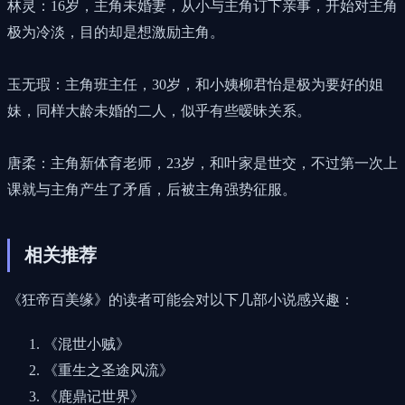
林灵：16岁，主角未婚妻，从小与主角订下亲事，开始对主角
极为冷淡，目的却是想激励主角。
玉无瑕：主角班主任，30岁，和小姨柳君怡是极为要好的姐
妹，同样大龄未婚的二人，似乎有些暧昧关系。
唐柔：主角新体育老师，23岁，和叶家是世交，不过第一次上
课就与主角产生了矛盾，后被主角强势征服。
相关推荐
《狂帝百美缘》的读者可能会对以下几部小说感兴趣：
《混世小贼》
《重生之圣途风流》
《鹿鼎记世界》