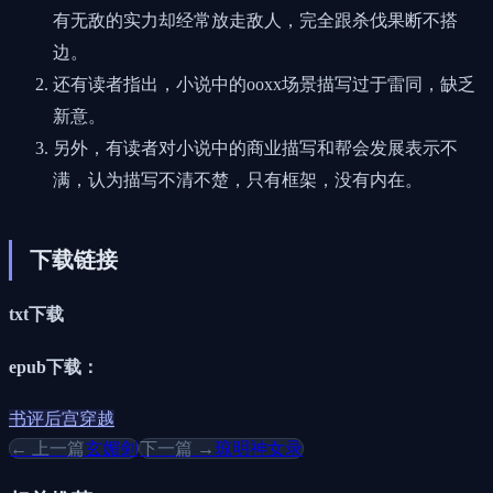
有无敌的实力却经常放走敌人，完全跟杀伐果断不搭
边。
还有读者指出，小说中的ooxx场景描写过于雷同，缺乏
新意。
另外，有读者对小说中的商业描写和帮会发展表示不
满，认为描写不清不楚，只有框架，没有内在。
下载链接
txt下载
epub下载：
书评
后宫
穿越
← 上一篇
玄媚剑
下一篇 →
琼明神女录