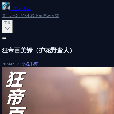
书荒补给站
首页
小说书评
小说书单
搜索
投稿
工具
狂帝百美缘（护花野蛮人）
2024/09/29
·
小说书评