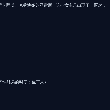
莱斯卡萨博、克劳迪娅苏亚雷斯（这些女主只出现了一两次，
。
了快结局的时候才生下来）