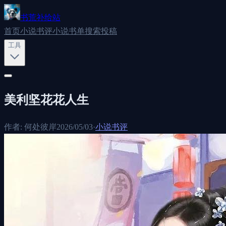
书荒补给站
首页
小说书评
小说书单
搜索
投稿
工具
美利坚花花人生
作者:
何处彼岸
2026/05/03
·
小说书评