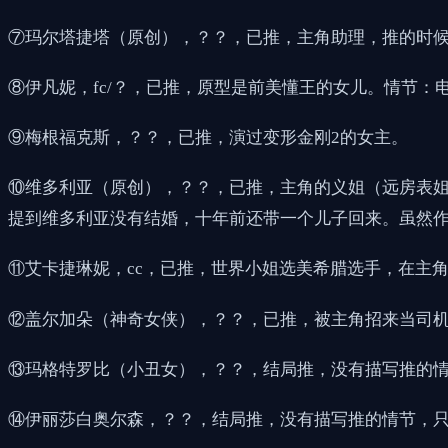
⑦玛尔塔捷塔（原创），？？，已推，主角助理，推的时
⑧伊凡妮，fc/？，已推，原型是前美懂王的女儿。情节：电话
⑨梅根福克斯，？？，已推，演过变形金刚2的女主。
⑩维多利亚（原创），？？，已推，主角的义姐（远房表
提到维多利亚没有结婚，十年前还带一个儿子回来。虽然
⑪艾卡捷琳妮，cc，已推，世界小姐选美希腊选手，在主
⑫盖尔加朵（神奇女侠），？？，已推，被主角招来当司
⑬玛格特罗比（小丑女），？？，结局推，没有描写推的
⑭伊丽莎白奥尔森，？？，结局推，没有描写推的情节，