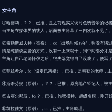
女主角
①哈德莉，？？，已推，是之前现实采访时色诱普帝的记
当主角在媒体界的线人，后面被主角草了三四次就不见了
②泰勒斯威夫特（霉霉），cc（出场时候19岁，称没有
情是纯情谈恋爱的方式，没有一上来就干，到中间部分才
主角让自己老师怀孕之后，很失落觉得自己没戏了，便写
③菲丝希尔，fc（设定已离婚），已推，是泰勒的老师，
④斯蒂芬妮（原创），？？，已推，原房地产经纪人，被
⑤吉赛尔邦辰，fc/？，已推，维密模特、超级名模，刚
⑥凯拉佳文（原创），cc，已推，主角助理。