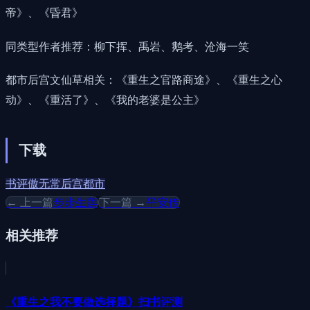
帝》、《昏君》
同类型作者推荐：柳下挥、禹岩、鹅考、沧海一笑
都市后宫文仙草相关：《重生之官路商途》、《重生之心
动》、《重活了》、《我的老婆是公主》
下载
书评
傲无常
后宫
都市
← 上一篇
步步生莲
下一篇 →
平安传
相关推荐
《重生之我不要做选择题》扫书评测