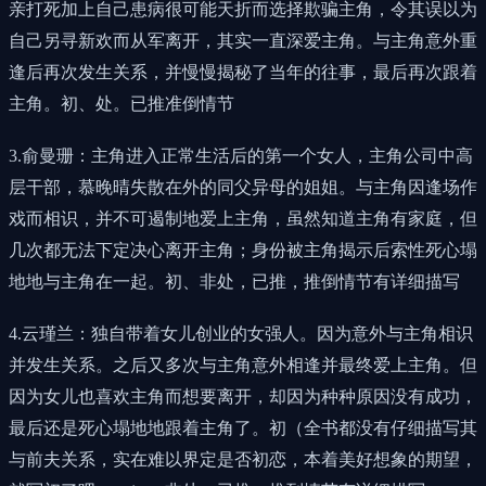
亲打死加上自己患病很可能天折而选择欺骗主角，令其误以为
自己另寻新欢而从军离开，其实一直深爱主角。与主角意外重
逢后再次发生关系，并慢慢揭秘了当年的往事，最后再次跟着
主角。初、处。已推准倒情节
3.俞曼珊：主角进入正常生活后的第一个女人，主角公司中高
层干部，慕晚晴失散在外的同父异母的姐姐。与主角因逢场作
戏而相识，并不可遏制地爱上主角，虽然知道主角有家庭，但
几次都无法下定决心离开主角；身份被主角揭示后索性死心塌
地地与主角在一起。初、非处，已推，推倒情节有详细描写
4.云瑾兰：独自带着女儿创业的女强人。因为意外与主角相识
并发生关系。之后又多次与主角意外相逢并最终爱上主角。但
因为女儿也喜欢主角而想要离开，却因为种种原因没有成功，
最后还是死心塌地地跟着主角了。初（全书都没有仔细描写其
与前夫关系，实在难以界定是否初恋，本着美好想象的期望，