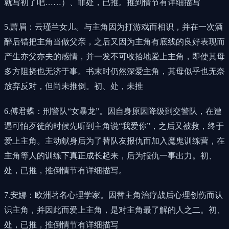
就写初了吧……）、非处，已推。推到情节有详细描写
5.萧眉：云瑾兰女儿。与主角因为打游戏而相识，并在一次酒
醉后错把主角当做父亲，之后又因为主角有底线的良好表现而
产生亦父亦夫的感情，并一发不可收拾地爱上主角，即使其母
多方阻挠也无济于事。书末时仍然深爱主角，其母似乎也无奈
放弃反对，但尚未推倒。初、处，未推
6.傅君蝶：刑警队“女暴龙”。因自身原因降级到交警队，在遭
遇可怕歹徒的时候先听到主角说“我爱你”，之后又被救，终于
爱上主角。主动献身后为了替队友报仇而加入魔鬼训练营，在
主角等人的训练下真正成长起来，后为报仇一事出力。初、
处，已推，推倒情节有详细描写。
7.安娜：欧洲著名心理学家。因替主角治疗战后心理创伤而认
识主角，并因此而爱上主角，是对主角最了解的人之二。初、
处，已推，推倒情节有详细描写