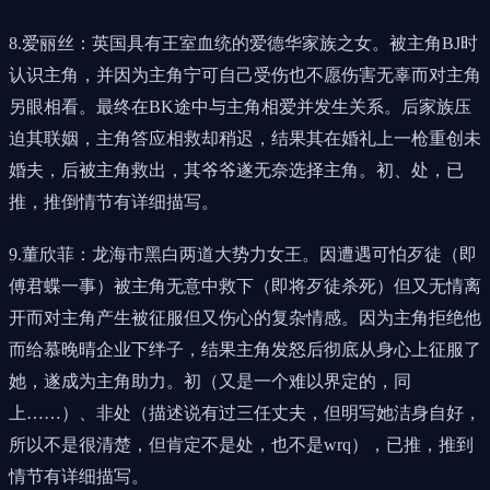
8.爱丽丝：英国具有王室血统的爱德华家族之女。被主角BJ时
认识主角，并因为主角宁可自己受伤也不愿伤害无辜而对主角
另眼相看。最终在BK途中与主角相爱并发生关系。后家族压
迫其联姻，主角答应相救却稍迟，结果其在婚礼上一枪重创未
婚夫，后被主角救出，其爷爷遂无奈选择主角。初、处，已
推，推倒情节有详细描写。
9.董欣菲：龙海市黑白两道大势力女王。因遭遇可怕歹徒（即
傅君蝶一事）被主角无意中救下（即将歹徒杀死）但又无情离
开而对主角产生被征服但又伤心的复杂情感。因为主角拒绝他
而给慕晚晴企业下绊子，结果主角发怒后彻底从身心上征服了
她，遂成为主角助力。初（又是一个难以界定的，同
上……）、非处（描述说有过三任丈夫，但明写她洁身自好，
所以不是很清楚，但肯定不是处，也不是wrq），已推，推到
情节有详细描写。