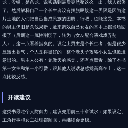
龙，没错，是条龙。说实话到最后突然整这么一出，我人都傻
了。然后解释自己一个长生者没有摆脱民族这一界限是因为这
片土地的人们把自己当成民族的图腾，行吧，也能接受。本书
的男主仍旧是杀伐果断，敢来调戏自己女友的基本上都当场回
报了（后期这一属性削弱了，转为与女友配合演戏戏弄别
人），这一点看着挺爽的。设定上男主是个长生者，但是很少
显露出暮气，个人觉得挺好的，整个老头子攻略小女生也挺没
意思的。男主人公有丶龙傲天的感觉，还有点毒舌，除了本书
第一女主和第一小可爱，跟其他人说话总感觉高高在上，这一
点比较反感。
开读建议
这类书最吃个人防御力，建议先用前三十章试水：如果设定、
主角行事和女主处理都顺眼，再继续会更稳。