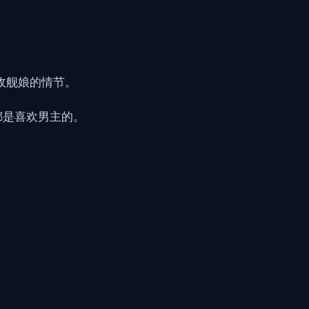
。
收舰娘的情节。
都是喜欢男主的。