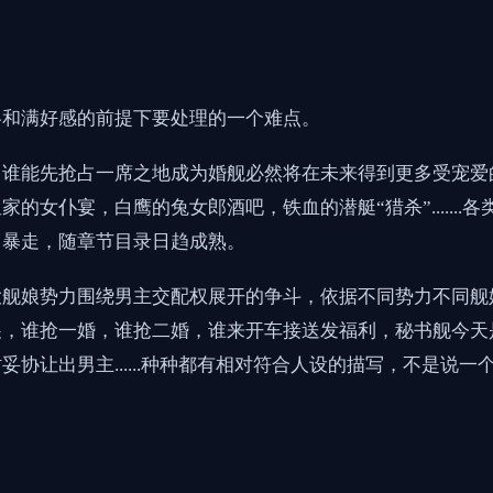
略和满好感的前提下要处理的一个难点。
，谁能先抢占一席之地成为婚舰必然将在未来得到更多受宠爱
女仆宴，白鹰的兔女郎酒吧，铁血的潜艇“猎杀”......
中暴走，随章节目录日趋成熟。
大舰娘势力围绕男主交配权展开的争斗，依据不同势力不同舰
展，谁抢一婚，谁抢二婚，谁来开车接送发福利，秘书舰今天
协让出男主......种种都有相对符合人设的描写，不是说