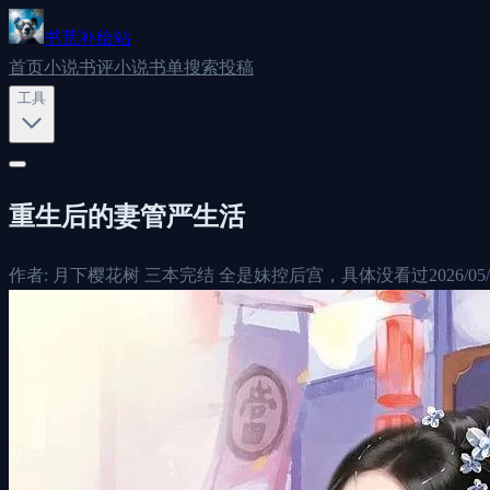
书荒补给站
首页
小说书评
小说书单
搜索
投稿
工具
重生后的妻管严生活
作者:
月下樱花树 三本完结 全是妹控后宫，具体没看过
2026/05