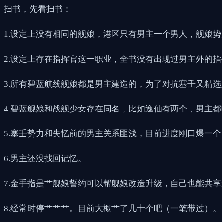
扫书，先看扫书：
1.设定上没有相同的舰娘，港区只有男主一个男人，舰娘
2.设定上存在指挥官这一职业，全书没有出现过男主外的
3.所有碧蓝航线舰娘都是男主建造的，为了对抗塞壬又精
4.碧蓝舰娘和战舰少女存在同名，比如逸仙有两个，男主
5.塞壬势力和失忆前的男主关系匪浅，目前进度刚口爆一个
6.男主还没找回记忆。
7.金手指是艹舰娘誓约可以帮舰娘改造升级，自己也能共
8.经常时停艹艹艹。目前大概艹了几十个吧（一笔带过）。