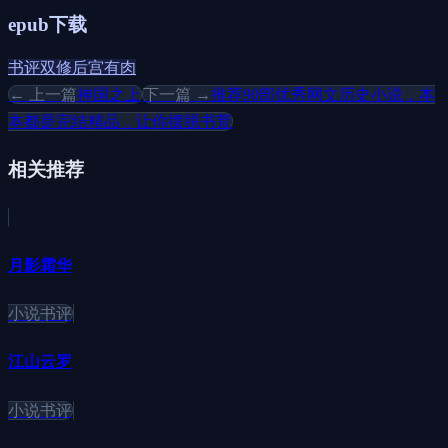
epub下载
书评
双修
后宫
有肉
← 上一篇
神国之上
下一篇 →
推荐90部优秀网文历史小说，本
本都是完结精品，让你摆脱书荒
相关推荐
月影霜华
小说书评
江山云罗
小说书评