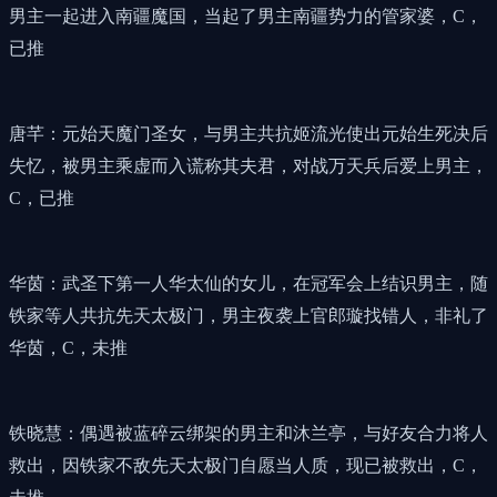
男主一起进入南疆魔国，当起了男主南疆势力的管家婆，C，
已推
唐芊：元始天魔门圣女，与男主共抗姬流光使出元始生死决后
失忆，被男主乘虚而入谎称其夫君，对战万天兵后爱上男主，
C，已推
华茵：武圣下第一人华太仙的女儿，在冠军会上结识男主，随
铁家等人共抗先天太极门，男主夜袭上官郎璇找错人，非礼了
华茵，C，未推
铁晓慧：偶遇被蓝碎云绑架的男主和沐兰亭，与好友合力将人
救出，因铁家不敌先天太极门自愿当人质，现已被救出，C，