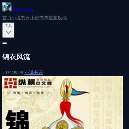
书荒补给站
首页
小说书评
小说书单
搜索
投稿
工具
锦衣风流
2024/09/08
·
小说书评