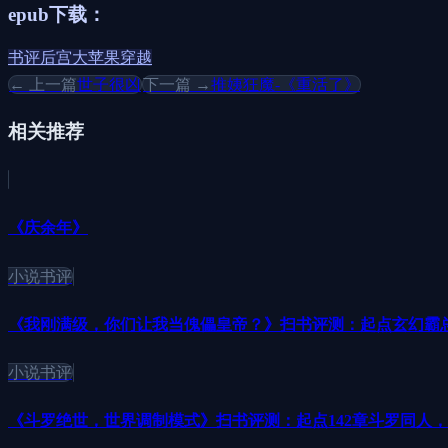
epub下载：
书评
后宫
大苹果
穿越
← 上一篇
世子很凶
下一篇 →
推姨狂魔-《重活了》
相关推荐
《庆余年》
小说书评
《我刚满级，你们让我当傀儡皇帝？》扫书评测：起点玄幻霸总
小说书评
《斗罗绝世，世界调制模式》扫书评测：起点142章斗罗同人