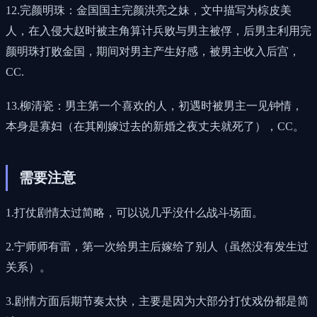
12.完颜明珠：金国国主完颜洪亮之妹，文中描写为棕皮美
人，在入侵大赵时被主角算计兵败与男主被俘，后男主利用完
颜明珠打败金国，期间对男主产生好感，被男主收入后宫，
CC.
13.柳清瓷：男主第一个喜欢的人，初遇时被男主一见钟情，
本身是寡妇（在其刚嫁过去的新婚之夜丈夫就死了），CC。
需要注意
1.打仗剧情太过简略，可以说几乎没什么战斗场面。
2.宁师师有雷，第一次给男主后嫁给了别人（虽然没有发生过
关系）。
3.剧情方面后期节奏太快，主要是因为大部分打仗戏份都是简