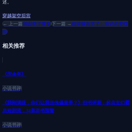
述。
穿越
架空
后宫
← 上一篇
我囚禁了魔女
下一篇 →
都穿越东京了，谁还恋爱模
拟
相关推荐
《庆余年》
小说书评
《我刚满级，你们让我当傀儡皇帝？》扫书评测：起点玄幻霸
总短剧流，34章弃书预警
小说书评