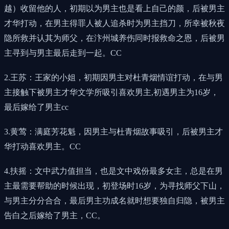
越）收留他的人，初期以为男主也是看上自己的颜，后被男主
才华打动，在男主得罪人被人追杀时为男主挡刀，所幸被秋夜
隐所救并认其为师父，在汴州城养伤同时报救命之恩，后被男
主寻到与男主最后走到一起。CC
2.王苏：王家的小姐，初期因男主对杜青烟情谊打动，在与男
主接触下被男主才华文学所吸引喜欢男主,初遇男主为16岁，
最后嫁给了男主cc
3.黄莺：满庭芳花魁，因男主与杜青烟故事吸引，后被男主才
华打动喜欢男主。CC
4.扶摇：文中武力值担当，也是文中戏份最多女主，总是在男
主最需要帮助的时候出现，初登场时16岁，为寻找师父下山，
与男主分分合合，最后男主功成名就时想要独自归隐，被男主
告白之后嫁给了男主，CC。