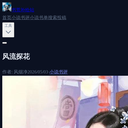
书荒补给站
首页
小说书评
小说书单
搜索
投稿
工具
风流探花
作者:
风烟净
2026/05/03
·
小说书评