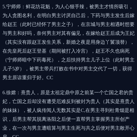
5.宁师师：鲜花坊花魁，为人心狠手辣，被男主才情所吸引，
为人贪图名利，在明白男主讨厌自己后，下药与男主发生后嫁
给赵王（此时已经怀了男主之子），在京城与男主相遇时想要
与男主和好吗，奈何男主对其有偏见，在嫁给赵王后成为王妃
（其实没有跟赵王发生关系，新婚之夜是用身边丫鬟顶替），
在先皇死后赵王登基（期间被打入冷宫），赵王不久也病死
（宁师师暗中下药毒死），之后扶持男主儿子上位（此时男主
儿子5岁），被男主带兵打败在书中对男主交代了一切，获得
男主原谅重归于好。CC
6.徐嫦：熹贵人，原是太祖定鼎中原之前某一个亡国之君的贵
妃，亡国之后却没有遭受厄难反到被封为贵人（其实是熹贵人
的妹妹），被人疯传阅人无数其实是C,在男主寻到杜青烟是相
识，后男主帮其脱离洛阳之后便一直帮男主掌握男主所创产
业，在一次与男主遭暗算与男主生死与共之后便对男主敞开心
扉。CC