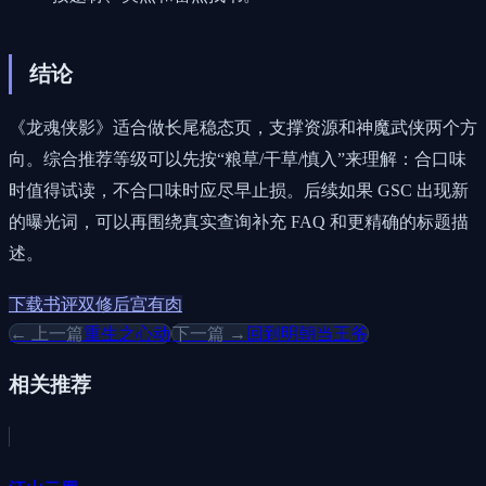
结论
《龙魂侠影》适合做长尾稳态页，支撑资源和神魔武侠两个方
向。综合推荐等级可以先按“粮草/干草/慎入”来理解：合口味
时值得试读，不合口味时应尽早止损。后续如果 GSC 出现新
的曝光词，可以再围绕真实查询补充 FAQ 和更精确的标题描
述。
下载
书评
双修
后宫
有肉
← 上一篇
重生之心动
下一篇 →
回到明朝当王爷
相关推荐