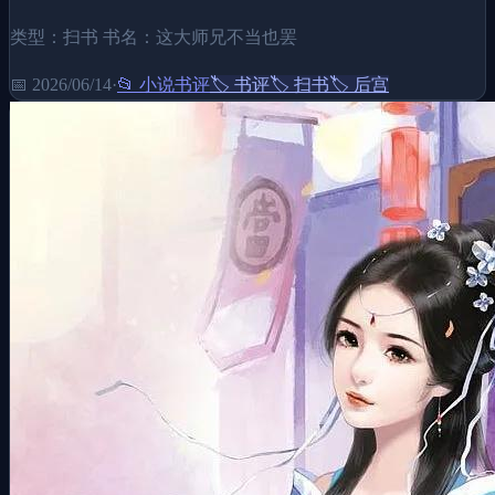
类型：扫书 书名：这大师兄不当也罢
📅
2026/06/14
·
📂
小说书评
🏷️
书评
🏷️
扫书
🏷️
后宫