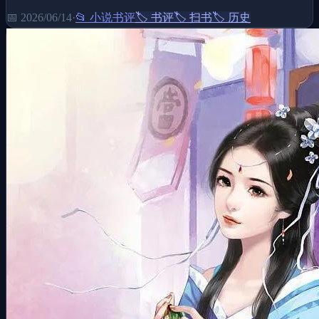
📅
2026/06/14
·
📂
小说书评
🏷️
书评
🏷️
扫书
🏷️
历史