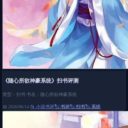
《随心所欲神豪系统》扫书评测
类型：扫书 书名：随心所欲神豪系统
📅
2026/06/14
·
📂
小说书评
🏷️
书评
🏷️
扫书
🏷️
系统