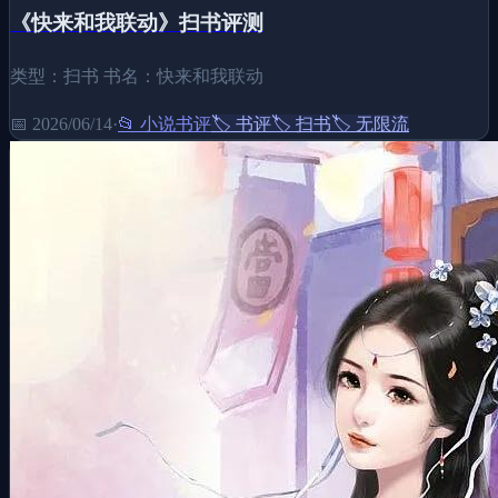
《快来和我联动》扫书评测
类型：扫书 书名：快来和我联动
📅
2026/06/14
·
📂
小说书评
🏷️
书评
🏷️
扫书
🏷️
无限流