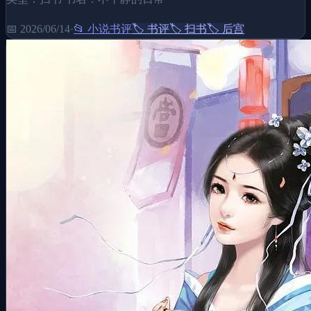
📅
2026/06/14
·
📂
小说书评
🏷️
书评
🏷️
扫书
🏷️
后宫