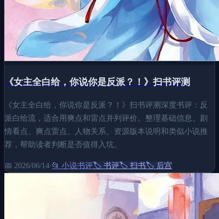
《女主全白给，你说你是反派？！》扫书评测
《女主全白给，你说你是反派？！》扫书评测深度书评：反
派白给流，适合用爽点和雷点并列评价。整理基础信息、剧
情看点、爽点雷点、人物关系、资源版本说明和类似小说推
荐，帮助读者判断是否值得入坑。
📅
2026/06/14
·
📂
小说书评
🏷️
书评
🏷️
扫书
🏷️
后宫