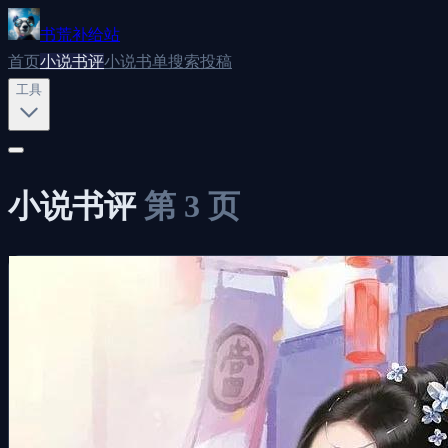
书荒补给站
首页
小说书评
小说书单
搜索
投稿
工具
小说书评
小说书评
第
3
页