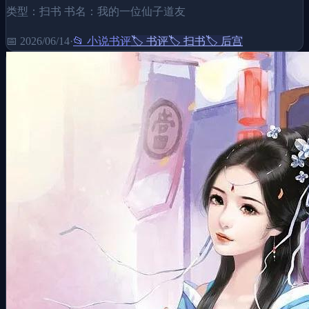
类型：扫书 书名：我的一位仙子道友
📅
2026/06/14
·
📂
小说书评
🏷️
书评
🏷️
扫书
🏷️
后宫