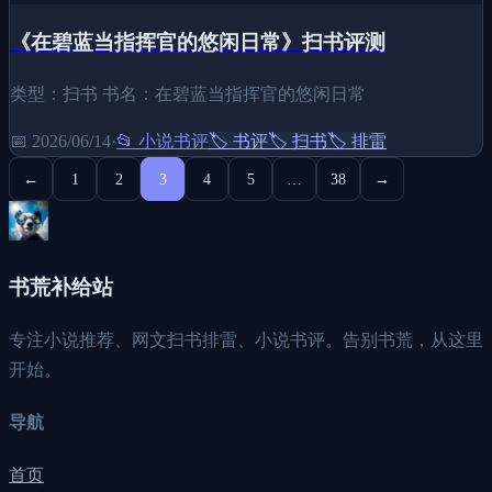
《在碧蓝当指挥官的悠闲日常》扫书评测
类型：扫书 书名：在碧蓝当指挥官的悠闲日常
📅
2026/06/14
·
📂
小说书评
🏷️
书评
🏷️
扫书
🏷️
排雷
←
1
2
3
4
5
…
38
→
书荒补给站
专注小说推荐、网文扫书排雷、小说书评。告别书荒，从这里
开始。
导航
首页