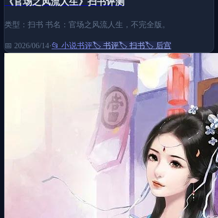
《官场之风流人生》扫书评测
类型：扫书 书名：官场之风流人生，不完全版。
📅
2026/06/14
·
📂
小说书评
🏷️
书评
🏷️
扫书
🏷️
后宫