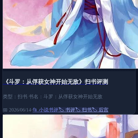
《斗罗：从俘获女神开始无敌》扫书评测
类型：扫书 书名：斗罗：从俘获女神开始无敌
📅
2026/06/14
·
📂
小说书评
🏷️
书评
🏷️
扫书
🏷️
后宫