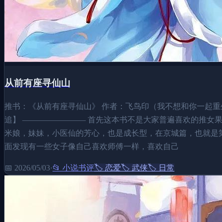
从前有座寻仙山
推书：《从前有座寻仙山》 作者：飞鸟印（我不想和你一起重生
追】 ———————— 首先这本书不是大家普遍喜欢的推女
米娘，妹妹，小医仙的芳心，也是成长型，在京城篇，也就是第
面发现有一些女子像自己喜欢师傅一样，喜欢自己
📅
2026/05/03
·
📂
小说书评
🏷️
恋爱
🏷️
武侠
🏷️
日常