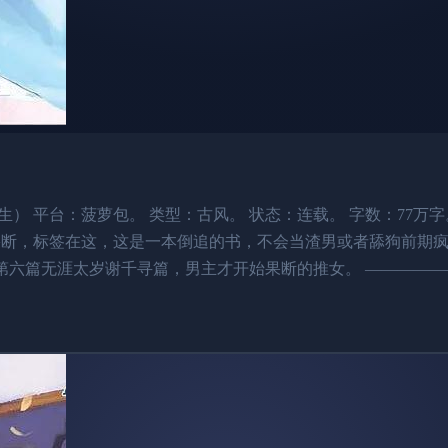
） 平台：菠萝包。 类型：古风。 状态：连载。 字数：77万
果断，标签在这，这是一本倒追的书，不会当渣男或者舔狗前期疯
六篇无涯太岁谢千寻篇，男主才开始果断的推女。 —————