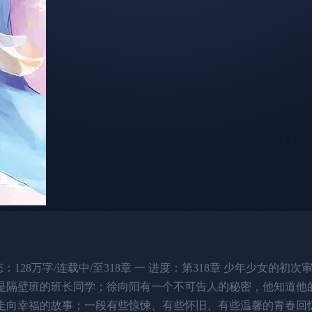
字/连载中/至318章 一 进度：第318章 少年少女的初次审讯 一 标签：灵
是隔壁班的班长同学；徐向阳有一个不可告人的秘密，他知道他
事；一段有些惊悚、有些怀旧、有些温馨的青春回忆。 .........