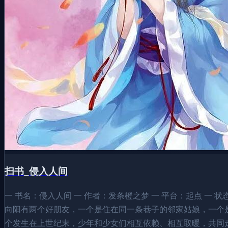
扫书_侵入人间
一 书名：侵入人间 一 作者：发条橙之梦 一 平台：起点 一 状态：128万
向阳有两个好朋友，一个是住在同一条巷子的邻家姑娘，一个
个发生在上世纪末，少年和少女们相互依赖、相互取暖，共同走向幸福的故