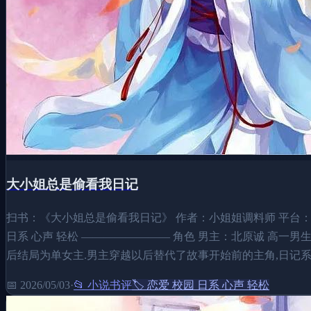
大小姐总是偷看我日记
扫书：《大小姐总是偷看我日记》 作者：小姐姐调料师 平台：起点 状
日系 心声 轻松 ———————— 角色 男主：北原诚 高一
后结局为单女主.男主穿越以后替代了故事开始前的主角,日记系
📅
2026/05/03
·
📂
小说书评
🏷️
恋爱 校园 日系 心声 轻松