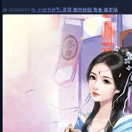
📅
2026/05/03
·
📂
小说书评
🏷️
灵异 都市校园 青春 修罗场