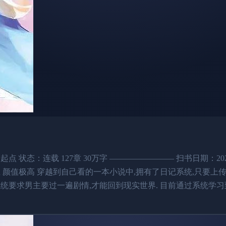
态：连载 127章 30万字 ———————— 扫书日期：2022.
男生 颜值极高 穿越到自己看的一本小说中,拥有了日记系统,只要上
统要求男主要过一遍剧情,才能回到现实世界. 目前通过系统学习