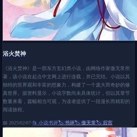
浴火焚神
《浴火焚神》是一部东方玄幻类小说，由网络作家傲无常所
著，该小说在起点中文网上进行连载，并已完结。小说以其
独特的世界观和丰富的想象力，构建了一个庞大而奇妙的修
真世界。据资料显示，小说字数尚未具体统计，但以其章节
数量来看，篇幅相当可观，为读者提供了一段漫长而精彩的
阅读旅程。
📅
2025/02/07
·
📂
小说书评
🏷️
书评
🏷️
傲无常
🏷️
后宫