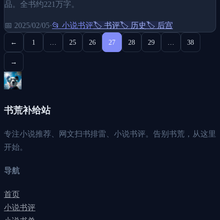
品。全书约221万字。
📅
2025/02/05
·
📂
小说书评
🏷️
书评
🏷️
历史
🏷️
后宫
←
1
…
25
26
27
28
29
…
38
→
书荒补给站
专注小说推荐、网文扫书排雷、小说书评。告别书荒，从这里
开始。
导航
首页
小说书评