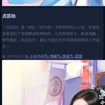
贞芸劫
《贞芸劫》是一部以《水浒传》为背景的同人小说，作者对
原著进行了深度解读和再创作。小说布局宏大，叙述流畅，
情节曲折，跌宕起伏，被认为是近五年写得最好的同人作品
之一。
📅
2025/02/12
·
📂
小说书评
🏷️
书评
🏷️
历史
🏷️
后宫