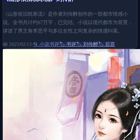
《山形依旧枕寒流》是作者刘伶醉创作的一部都市情感小
说。全书共计约67万字，已完结。小说以现代都市为背景，
讲述了男主角李思平与多位女性之间复杂的情感纠葛。
📅
2025/02/13
·
📂
小说书评
🏷️
书评
🏷️
刘伶醉
🏷️
后宫