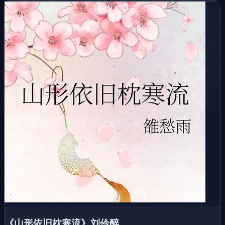
《山形依旧枕寒流》刘伶醉