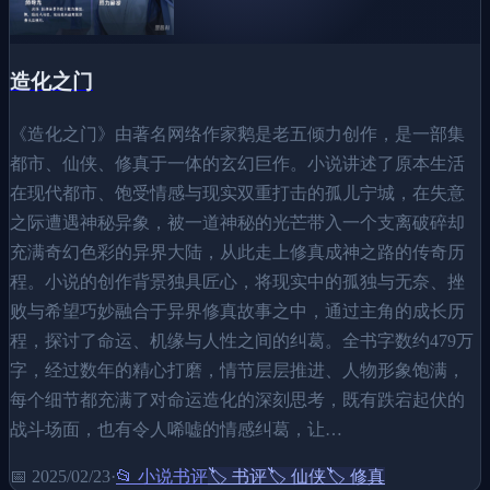
造化之门
《造化之门》由著名网络作家鹅是老五倾力创作，是一部集
都市、仙侠、修真于一体的玄幻巨作。小说讲述了原本生活
在现代都市、饱受情感与现实双重打击的孤儿宁城，在失意
之际遭遇神秘异象，被一道神秘的光芒带入一个支离破碎却
充满奇幻色彩的异界大陆，从此走上修真成神之路的传奇历
程。小说的创作背景独具匠心，将现实中的孤独与无奈、挫
败与希望巧妙融合于异界修真故事之中，通过主角的成长历
程，探讨了命运、机缘与人性之间的纠葛。全书字数约479万
字，经过数年的精心打磨，情节层层推进、人物形象饱满，
每个细节都充满了对命运造化的深刻思考，既有跌宕起伏的
战斗场面，也有令人唏嘘的情感纠葛，让…
📅
2025/02/23
·
📂
小说书评
🏷️
书评
🏷️
仙侠
🏷️
修真