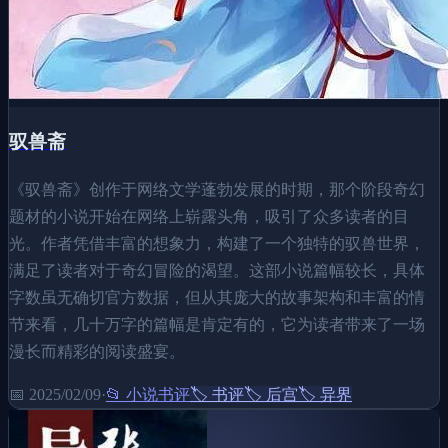
驭兽斋
《驭兽斋》创作于网络文学蓬勃发展的时期，那个阶段奇幻
题材的小说开始在网络上崭露头角，吸引了众多读者的目
光。作者凭借丰富的想象力，构建了一个独特的驭兽世界，
满足了读者对于奇幻冒险的渴望。这部小说篇幅较长，具体
字数虽无确切官方数据，但从其庞大的故事架构和丰富的情
节来看，几十万字的篇幅是肯定有的，它为读者带来了一场
漫长而精彩的阅读盛宴。
📅
2025/02/09
·
📂
小说书评
🏷️
书评
🏷️
后宫
🏷️
异界