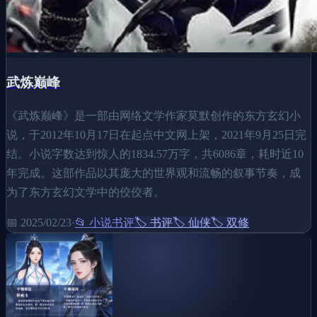
武炼巅峰
《武炼巅峰》是一部由网络文学作家莫默创作的东方玄幻小
说，于2012年10月17日在起点中文网上架，2021年9月25日完
结。小说字数达到惊人的1834.57万字，共6086章，耗时近10
年完成。这部作品以其庞大的世界观和流畅的叙事节奏，成
为了东方玄幻文学中的佼佼者。
📅
2025/02/23
·
📂
小说书评
🏷️
书评
🏷️
仙侠
🏷️
双修