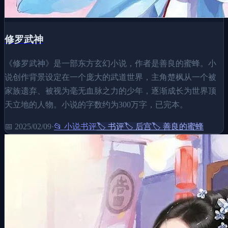
修罗武神
《修罗武神》是一部东方玄幻小说，作者是善良的蜜蜂。小
说创作背景设定在一个庞大的武道世界，主角楚枫从一个被
家族遗弃、被视为毫无血脉之力的少年，逐渐成长为世界顶
天立地的人物。小说的字数约为300万字，已完本。
📅
2025/02/09
·
📂
小说书评
🏷️
书评
🏷️
后宫
🏷️
善良的蜜蜂