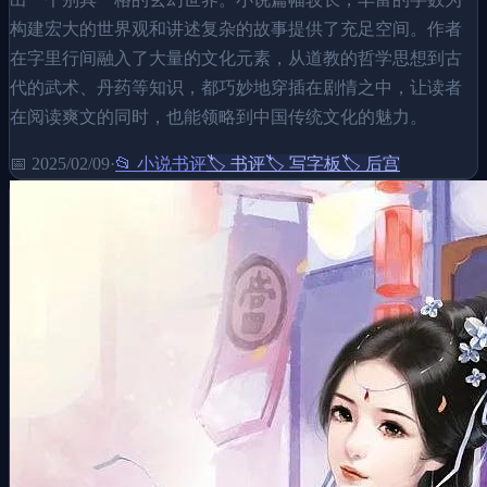
构建宏大的世界观和讲述复杂的故事提供了充足空间。作者
在字里行间融入了大量的文化元素，从道教的哲学思想到古
代的武术、丹药等知识，都巧妙地穿插在剧情之中，让读者
在阅读爽文的同时，也能领略到中国传统文化的魅力。
📅
2025/02/09
·
📂
小说书评
🏷️
书评
🏷️
写字板
🏷️
后宫