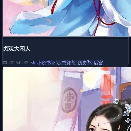
贞观大闲人
📅
2025/02/09
·
📂
小说书评
🏷️
书评
🏷️
历史
🏷️
后宫